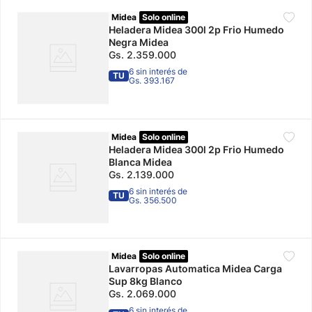
Midea
Solo online
Heladera Midea 300l 2p Frio Humedo
Negra Midea
Gs.
2
.
359
.
000
6 sin interés de
TU
Gs. 393.167
Midea
Solo online
Heladera Midea 300l 2p Frio Humedo
Blanca Midea
Gs.
2
.
139
.
000
6 sin interés de
TU
Gs. 356.500
Midea
Solo online
Lavarropas Automatica Midea Carga
Sup 8kg Blanco
Gs.
2
.
069
.
000
6 sin interés de