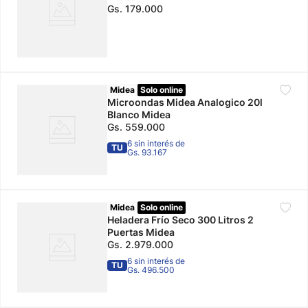
Gs.
179
.
000
Midea
Solo online
Microondas Midea Analogico 20l
Blanco Midea
Gs.
559
.
000
6 sin interés de
TU
Gs. 93.167
Midea
Solo online
Heladera Frío Seco 300 Litros 2
Puertas Midea
Gs.
2
.
979
.
000
6 sin interés de
TU
Gs. 496.500