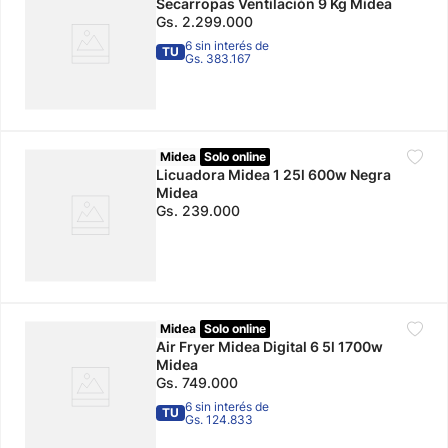
Secarropas Ventilación 9 Kg Midea
Gs.
2
.
299
.
000
6 sin interés de
TU
Gs. 383.167
Midea
Solo online
Licuadora Midea 1 25l 600w Negra
Midea
Gs.
239
.
000
Midea
Solo online
Air Fryer Midea Digital 6 5l 1700w
Midea
Gs.
749
.
000
6 sin interés de
TU
Gs. 124.833