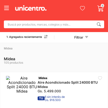
0
Buscá por productos, marcas, colegios y más...
Términos más buscados
1. Agregados recientemente
Filtrar
1
.
adidas
2
.
Midea
champion
3
.
new balance
Midea
105
productos
4
.
caterpillar
5
.
botin
Midea
6
.
Aire Acondicionado Split 24000 BTU
mochila
Midea
7
.
nike
Gs.
5
.
499
.
000
6 sin interés de
TU
8
.
todo terreno
Gs. 916.500
9
.
jdy