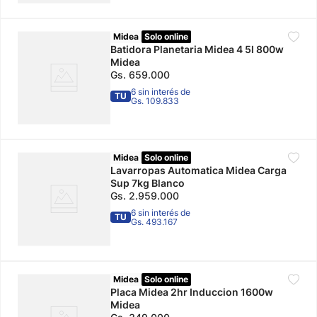
Midea
Solo online
Batidora Planetaria Midea 4 5l 800w
Midea
Gs.
659
.
000
6 sin interés de
TU
Gs. 109.833
Midea
Solo online
Lavarropas Automatica Midea Carga
Sup 7kg Blanco
Gs.
2
.
959
.
000
6 sin interés de
TU
Gs. 493.167
Midea
Solo online
Placa Midea 2hr Induccion 1600w
Midea