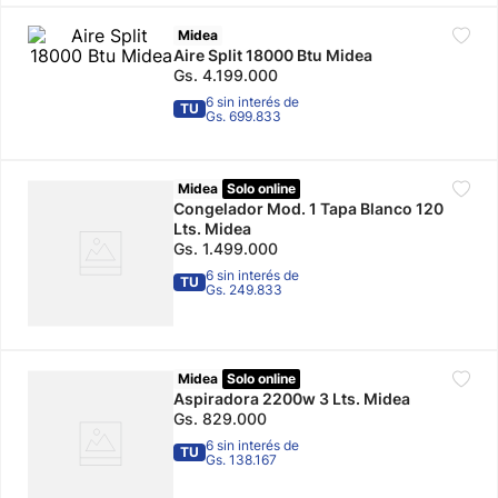
10
.
Midea
adidas mujer
Aire Split 18000 Btu Midea
Gs.
4
.
199
.
000
6 sin interés de
TU
Gs. 699.833
Midea
Solo online
Congelador Mod. 1 Tapa Blanco 120
Lts. Midea
Gs.
1
.
499
.
000
6 sin interés de
TU
Gs. 249.833
Midea
Solo online
Aspiradora 2200w 3 Lts. Midea
Gs.
829
.
000
6 sin interés de
TU
Gs. 138.167