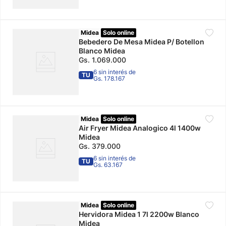
Midea
Solo online
Bebedero De Mesa Midea P/ Botellon
Blanco Midea
Gs.
1
.
069
.
000
6 sin interés de
TU
Gs. 178.167
Midea
Solo online
Air Fryer Midea Analogico 4l 1400w
Midea
Gs.
379
.
000
6 sin interés de
TU
Gs. 63.167
Midea
Solo online
Hervidora Midea 1 7l 2200w Blanco
Midea