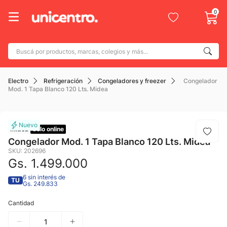
0
Buscá por productos, marcas, colegios y más...
Términos más buscados
Electro
Refrigeración
Congeladores y freezer
Congelador
1
.
adidas
Mod. 1 Tapa Blanco 120 Lts. Midea
2
.
champion
3
.
new balance
Midea
Solo online
4
.
mochila
Congelador Mod. 1 Tapa Blanco 120 Lts. Midea
SKU
:
202696
5
.
botin
Gs.
1
.
499
.
000
6
.
caterpillar
6 sin interés de
TU
Gs. 249.833
7
.
todo terreno
Cantidad
8
.
nike
9
.
calzado