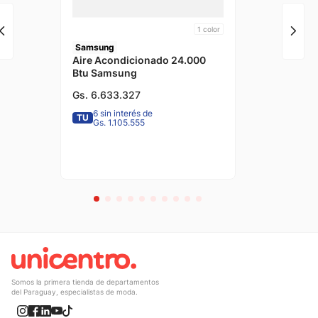
1
color
Samsung
Aire Acondicionado 24.000
Btu Samsung
Gs.
6
.
633
.
327
6 sin interés de
TU
Gs. 1.105.555
Somos la primera tienda de departamentos
del Paraguay, especialistas de moda.