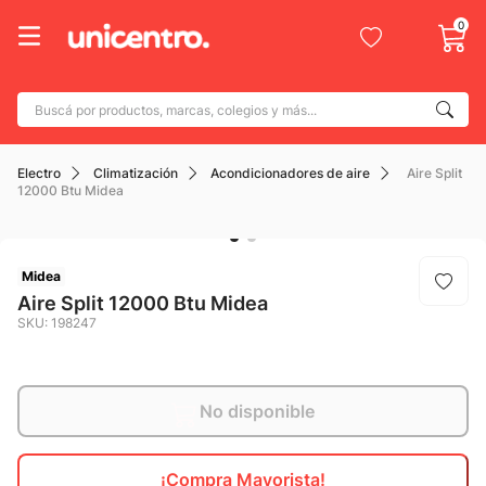
0
Buscá por productos, marcas, colegios y más...
Términos más buscados
Electro
Climatización
Acondicionadores de aire
Aire Split
1
.
adidas
12000 Btu Midea
2
.
champion
3
.
new balance
Midea
4
.
mochila
Aire Split 12000 Btu Midea
SKU
:
198247
5
.
botin
6
.
caterpillar
7
.
todo terreno
No disponible
8
.
nike
¡Compra Mayorista!
9
.
calzado