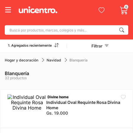
0
Buscá por productos, marcas, colegios y más...
Términos más buscados
1. Agregados recientemente
Filtrar
1
.
adidas
2
.
champion
Hogar y decoración
Navidad
Blanquería
3
.
new balance
Blanquería
32
productos
4
.
caterpillar
5
.
botin
Divine home
6
.
mochila
Individual Oval Requinte Rosa Divina
Home
7
.
nike
Gs.
19
.
000
8
.
todo terreno
9
.
jdy