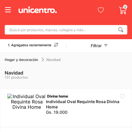
0
Buscá por productos, marcas, colegios y más...
Términos más buscados
1. Agregados recientemente
Filtrar
1
.
adidas
2
.
champion
Hogar y decoración
Navidad
3
.
new balance
Navidad
151
productos
4
.
botin
5
.
caterpillar
Divine home
6
.
mochila
Individual Oval Requinte Rosa Divina
Home
7
.
nike
Gs.
19
.
000
8
.
todo terreno
9
.
jdy