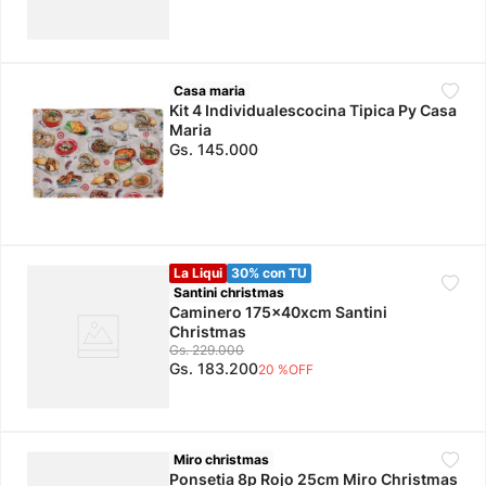
Casa maria
Kit 4 Individualescocina Tipica Py Casa
Maria
Gs.
145
.
000
La Liqui
30% con TU
Santini christmas
Caminero 175x40xcm Santini
Christmas
Gs.
229
.
000
Gs.
183
.
200
20 %
OFF
Miro christmas
Ponsetia 8p Rojo 25cm Miro Christmas