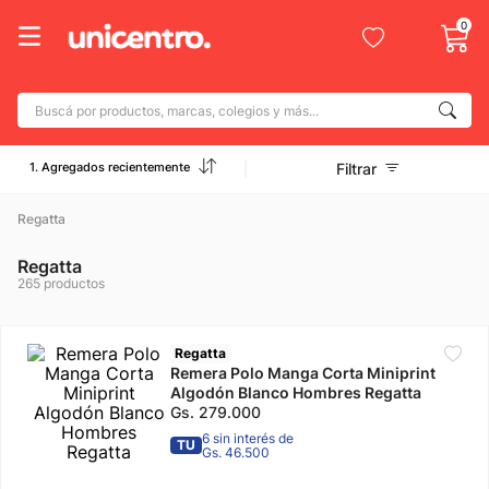
0
Buscá por productos, marcas, colegios y más...
Términos más buscados
1. Agregados recientemente
Filtrar
1
.
adidas
2
.
Regatta
champion
3
.
new balance
Regatta
265
productos
4
.
caterpillar
5
.
botin
Regatta
6
.
Remera Polo Manga Corta Miniprint
mochila
Algodón Blanco Hombres Regatta
7
.
nike
Gs.
279
.
000
6 sin interés de
TU
8
.
todo terreno
Gs. 46.500
9
.
jdy