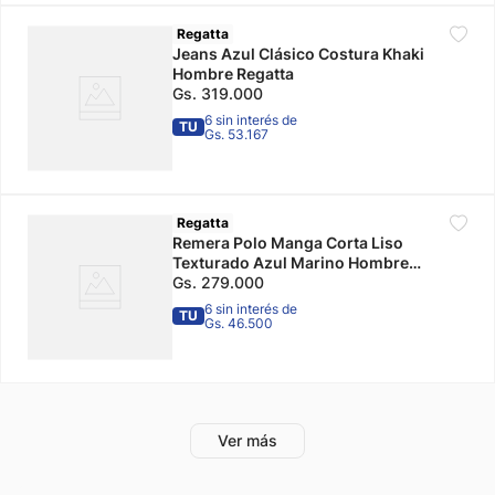
Regatta
Jeans Azul Clásico Costura Khaki
Hombre Regatta
Gs.
319
.
000
6 sin interés de
TU
Gs. 53.167
Regatta
Remera Polo Manga Corta Liso
Texturado Azul Marino Hombre
Regatta
Gs.
279
.
000
6 sin interés de
TU
Gs. 46.500