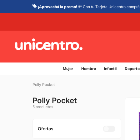
¡Aprovechá la promo!
💸 Con tu Tarjeta Unicentro comprá 
Mujer
Hombre
Infantil
Deporte
Polly Pocket
Polly Pocket
5
productos