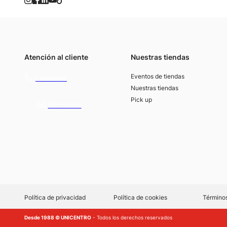
Atención al cliente
Nuestras tiendas
(021) 4117000
Eventos de tiendas
Llamános
Nuestras tiendas
Pick up
Escribínos
Política de privacidad
Política de cookies
Términos
Desde 1988 © UNICENTRO
- Todos los derechos reservados