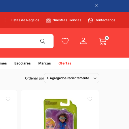
Listas de Regalos
Nuestras Tiendas
Contactanos
0
umes
Escolares
Marcas
Ofertas
1. Agregados recientemente