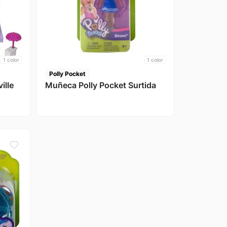
1
color
1
color
Polly Pocket
ille
Muñeca Polly Pocket Surtida