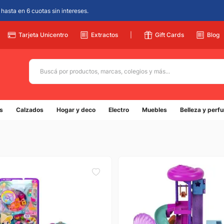
hasta en 6 cuotas sin intereses.
Tarjeta Unicentro
Extractos
|
Gift Cards
Blog
Buscá por productos, marcas, colegios y más...
Términos más buscados
s
Calzados
Hogar y deco
Electro
Muebles
Belleza y perf
1
.
adidas
2
.
champion
3
.
new balance
4
.
caterpillar
5
.
botin