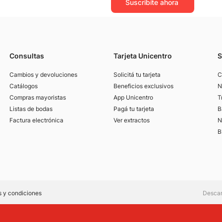
Suscribíte ahora
Consultas
Tarjeta Unicentro
S
Cambios y devoluciones
Solicitá tu tarjeta
C
Catálogos
Beneficios exclusivos
N
Compras mayoristas
App Unicentro
T
Listas de bodas
Pagá tu tarjeta
B
Factura electrónica
Ver extractos
N
B
 y condiciones
Descar