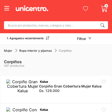
0
Buscá por productos, marcas, colegios y más...
Términos más buscados
1. Agregados recientemente
Filtrar
1
.
adidas
2
.
champion
Mujer
Ropa interior y pijamas
Corpiños
3
.
new balance
Corpiños
487
productos
4
.
caterpillar
5
.
botin
Kalua
6
.
mochila
Corpiño Gran Cobertura Mujer Kalua
Gs.
129
.
000
7
.
nike
8
.
todo terreno
Kalua
9
.
jdy