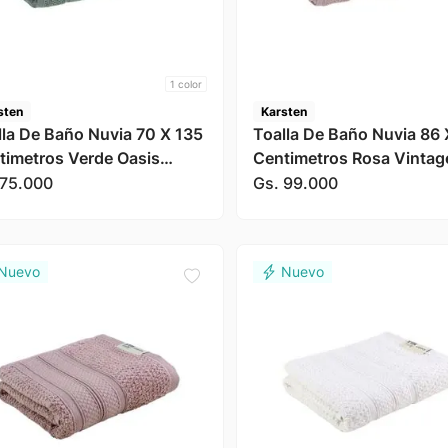
1
color
sten
Karsten
lla De Baño Nuvia 70 X 135
Toalla De Baño Nuvia 86 
timetros Verde Oasis
Centimetros Rosa Vintag
sten
Karsten
75
.
000
Gs.
99
.
000