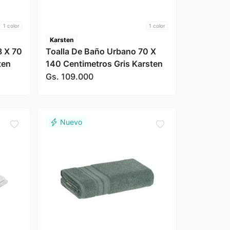
1
color
1
color
Karsten
8 X 70
Toalla De Baño Urbano 70 X
ten
140 Centimetros Gris Karsten
Gs.
109
.
000