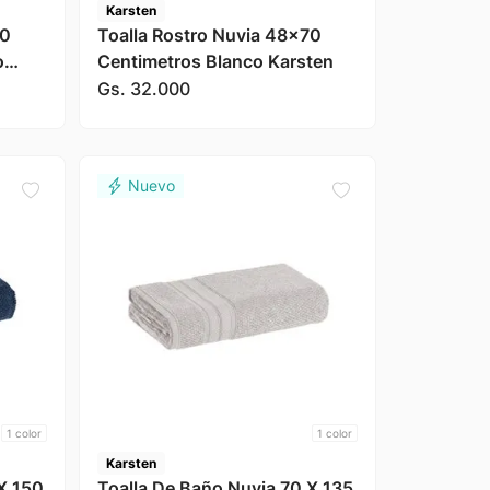
Karsten
70
Toalla Rostro Nuvia 48x70
o
Centimetros Blanco Karsten
Gs.
32
.
000
1
color
1
color
Karsten
X 150
Toalla De Baño Nuvia 70 X 135