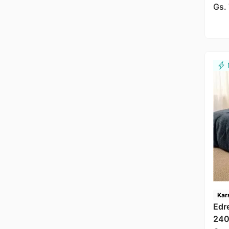
Kar
Gs.
Kar
Edr
240