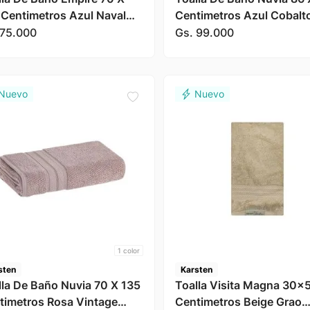
 Centimetros Azul Naval
Centimetros Azul Cobalt
sten
Karsten
75
.
000
Gs.
99
.
000
1
color
sten
Karsten
lla De Baño Nuvia 70 X 135
Toalla Visita Magna 30x
timetros Rosa Vintage
Centimetros Beige Grao