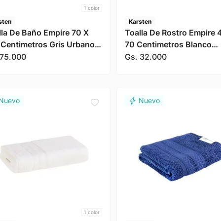
1
color
sten
Karsten
lla De Baño Empire 70 X
Toalla De Rostro Empire 
 Centimetros Gris Urbano
70 Centimetros Blanco
sten
Karsten
75
.
000
Gs.
32
.
000
1
color