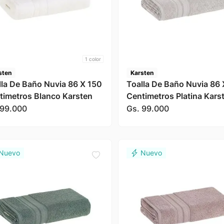
1
color
sten
Karsten
lla De Baño Nuvia 86 X 150
Toalla De Baño Nuvia 86 
timetros Blanco Karsten
Centimetros Platina Kars
99
.
000
Gs.
99
.
000