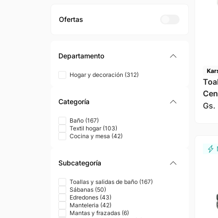
Departamento
Kar
Hogar y decoración
(
312
)
Toa
Cen
Categoría
Gs.
Baño
(
167
)
Textil hogar
(
103
)
Cocina y mesa
(
42
)
Subcategoría
Toallas y salidas de baño
(
167
)
Sábanas
(
50
)
Edredones
(
43
)
Manteleria
(
42
)
Mantas y frazadas
(
6
)