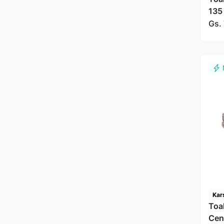
135
Kar
Gs.
Kar
Toa
Cen