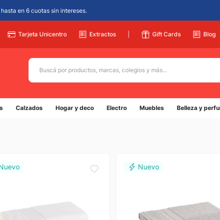
hasta en 6 cuotas sin intereses.
Tarjeta Unicentro
Extractos
|
Gift Cards
Blog
Buscá por productos, marcas, colegios y más...
Términos más buscados
s
Calzados
Hogar y deco
Electro
Muebles
Belleza y perf
1
.
adidas
2
.
champion
3
.
new balance
4
.
mochila
5
.
botin