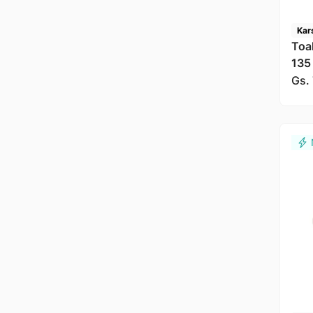
Kar
Toa
135
Kar
Gs.