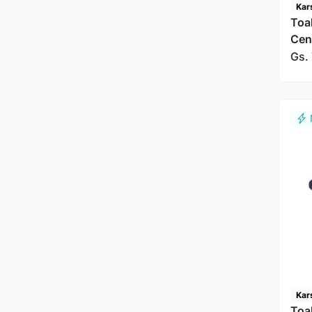
Kar
Toa
Cen
Gs.
Kar
Toa