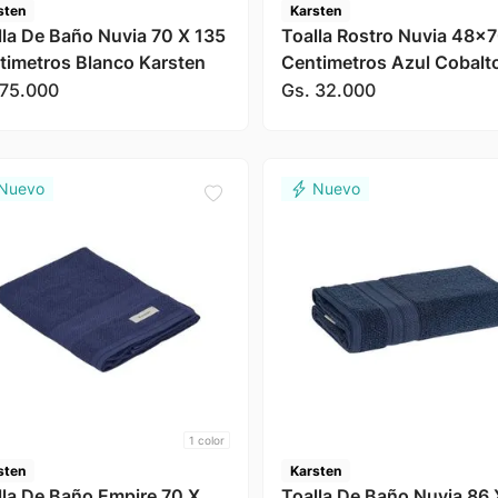
sten
Karsten
lla De Baño Nuvia 70 X 135
Toalla Rostro Nuvia 48x
timetros Blanco Karsten
Centimetros Azul Cobalt
Karsten
75
.
000
Gs.
32
.
000
1
color
sten
Karsten
lla De Baño Empire 70 X
Toalla De Baño Nuvia 86 