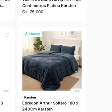
o
Centimetros Platina Karsten
Gs.
75
.
000
1
color
1
color
Karsten
50
Edredón Arthur Soltero 180 x
240Cm Karsten