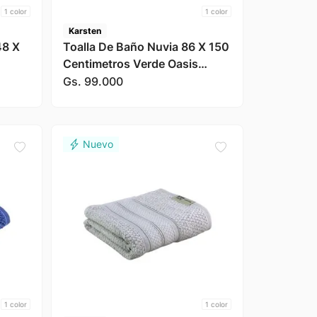
1
color
1
color
Karsten
48 X
Toalla De Baño Nuvia 86 X 150
Centimetros Verde Oasis
Karsten
Gs.
99
.
000
1
color
1
color