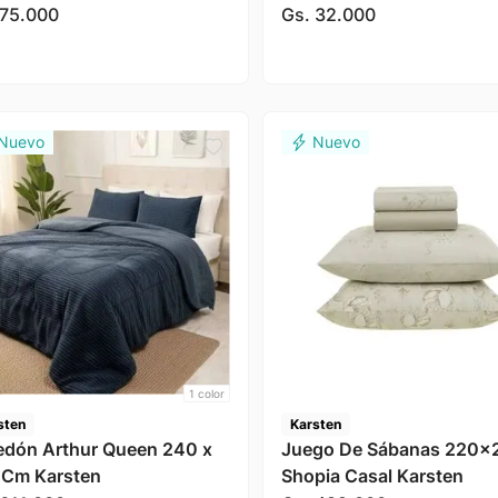
sten
Karsten
75
.
000
Gs.
32
.
000
1
color
sten
Karsten
edón Arthur Queen 240 x
Juego De Sábanas 220x
Cm Karsten
Shopia Casal Karsten