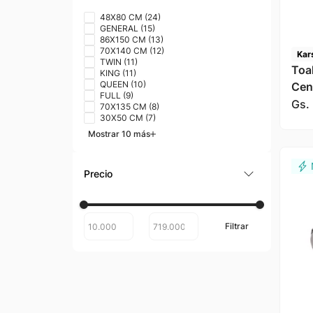
48X80 CM
(
24
)
GENERAL
(
15
)
86X150 CM
(
13
)
70X140 CM
(
12
)
Kar
TWIN
(
11
)
Toa
KING
(
11
)
QUEEN
(
10
)
Cen
FULL
(
9
)
Kar
Gs.
70X135 CM
(
8
)
30X50 CM
(
7
)
Mostrar 10 más