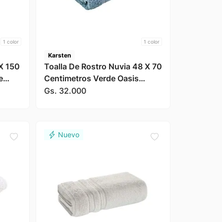
1
color
1
color
Karsten
X 150
Toalla De Rostro Nuvia 48 X 70
e
Centimetros Verde Oasis
Karsten
Gs.
32
.
000