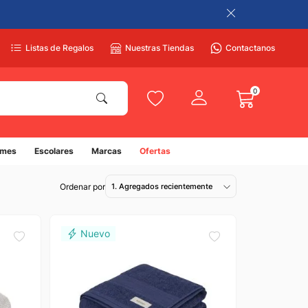
Listas de Regalos
Nuestras Tiendas
Contactanos
0
umes
Escolares
Marcas
Ofertas
1. Agregados recientemente