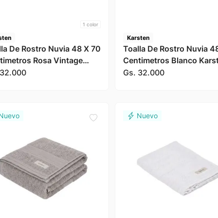
1
color
sten
Karsten
lla De Rostro Nuvia 48 X 70
Toalla De Rostro Nuvia 4
timetros Rosa Vintage
Centimetros Blanco Kars
sten
32
.
000
Gs.
32
.
000