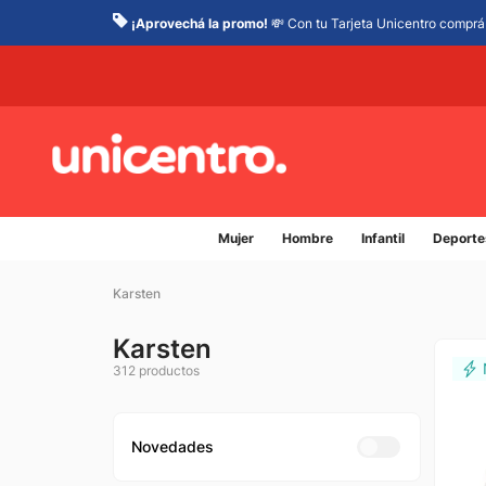
¡Aprovechá la promo!
💸 Con tu Tarjeta Unicentro comprá 
Mujer
Hombre
Infantil
Deporte
Karsten
Karsten
312
productos
Novedades