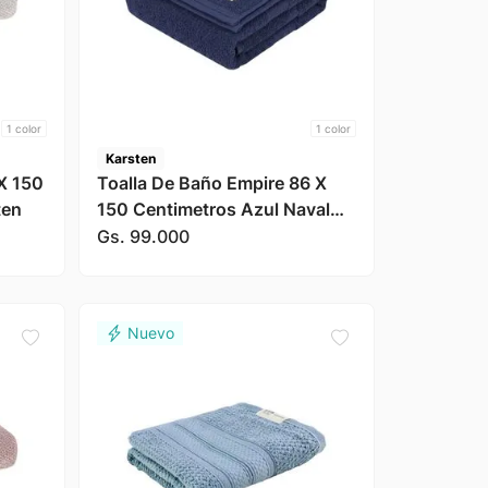
1
color
1
color
Karsten
X 150
Toalla De Baño Empire 86 X
ten
150 Centimetros Azul Naval
Karsten
Gs.
99
.
000