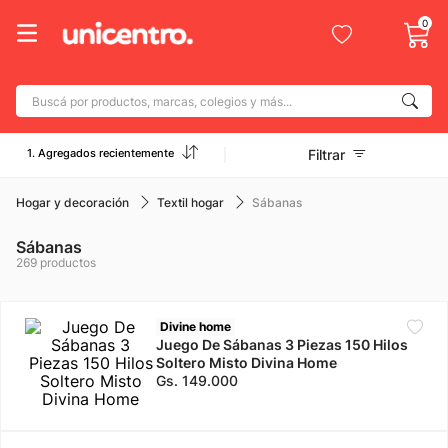
0
Buscá por productos, marcas, colegios y más...
Términos más buscados
1. Agregados recientemente
Filtrar
1
.
adidas
2
.
champion
Hogar y decoración
Textil hogar
Sábanas
3
.
new balance
Sábanas
269
productos
4
.
caterpillar
5
.
botin
Divine home
6
.
mochila
Juego De Sábanas 3 Piezas 150 Hilos
Soltero Misto Divina Home
7
.
nike
Gs.
149
.
000
8
.
todo terreno
9
.
jdy