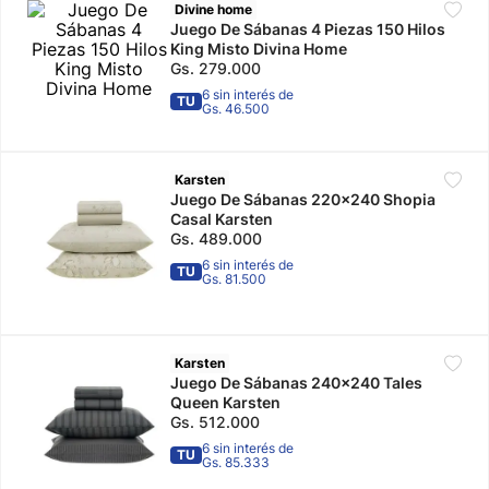
Divine home
Juego De Sábanas 4 Piezas 150 Hilos
10
.
adidas mujer
King Misto Divina Home
Gs.
279
.
000
6 sin interés de
TU
Gs. 46.500
Karsten
Juego De Sábanas 220x240 Shopia
Casal Karsten
Gs.
489
.
000
6 sin interés de
TU
Gs. 81.500
Karsten
Juego De Sábanas 240x240 Tales
Queen Karsten
Gs.
512
.
000
6 sin interés de
TU
Gs. 85.333