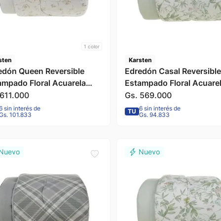
1
color
sten
Karsten
edón Queen Reversible
Edredón Casal Reversible
ampado Floral Acuarela
Estampado Floral Acuare
na 240x240cm Karsten
Naila 220x240cm Karste
611
.
000
Gs.
569
.
000
6 sin interés de
6 sin interés de
TU
Gs. 101.833
Gs. 94.833