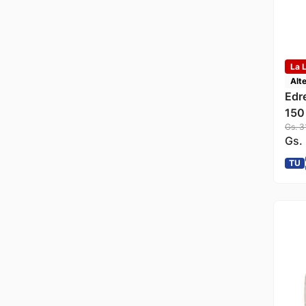
La L
Alt
Edr
150
Gs.
3
Gs.
TU