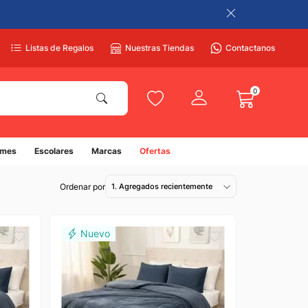
Listas de Regalos
Nuestras Tiendas
Contactanos
0
umes
Escolares
Marcas
Ofertas
1. Agregados recientemente