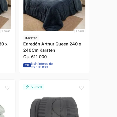
1
color
1
color
Karsten
80 x
Edredón Arthur Queen 240 x
240Cm Karsten
Gs.
611
.
000
6 sin interés de
TU
Gs. 101.833