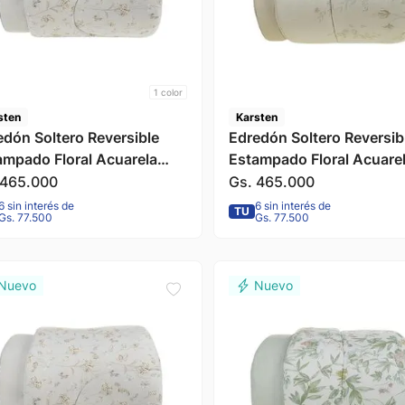
1
color
sten
Karsten
edón Soltero Reversible
Edredón Soltero Reversib
ampado Floral Acuarela
Estampado Floral Acuare
na 180x240cm Karsten
Sophia 180x240cm Kars
465
.
000
Gs.
465
.
000
6 sin interés de
6 sin interés de
TU
Gs. 77.500
Gs. 77.500