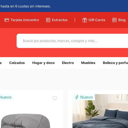
hasta en 6 cuotas sin intereses.
Tarjeta Unicentro
Extractos
|
Gift Cards
Blog
Buscá por productos, marcas, colegios y más...
Términos más buscados
s
Calzados
Hogar y deco
Electro
Muebles
Belleza y perf
1
.
adidas
2
.
champion
3
.
new balance
4
.
caterpillar
5
.
botin