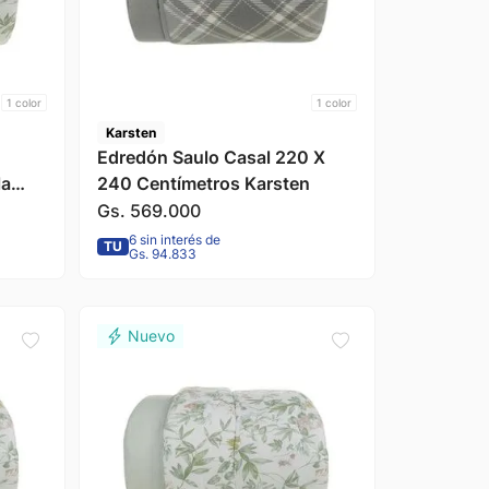
1
color
1
color
Karsten
Edredón Saulo Casal 220 X
la
240 Centímetros Karsten
n
Gs.
569
.
000
6 sin interés de
TU
Gs. 94.833