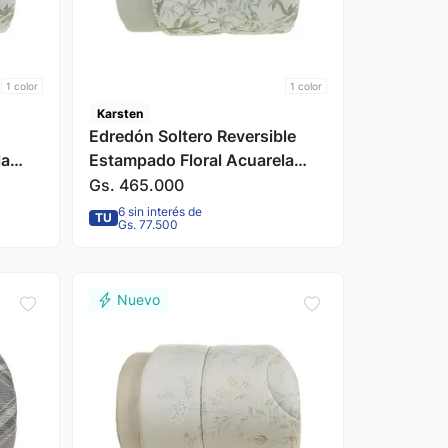
1
color
1
color
Karsten
Edredón Soltero Reversible
la
Estampado Floral Acuarela
n
Naila 180x240cm Karsten
Gs.
465
.
000
6 sin interés de
TU
Gs. 77.500