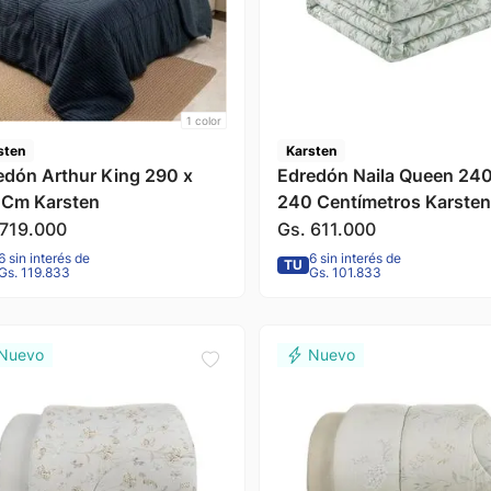
1
color
sten
Karsten
edón Arthur King 290 x
Edredón Naila Queen 24
Cm Karsten
240 Centímetros Karsten
719
.
000
Gs.
611
.
000
6 sin interés de
6 sin interés de
TU
Gs. 119.833
Gs. 101.833