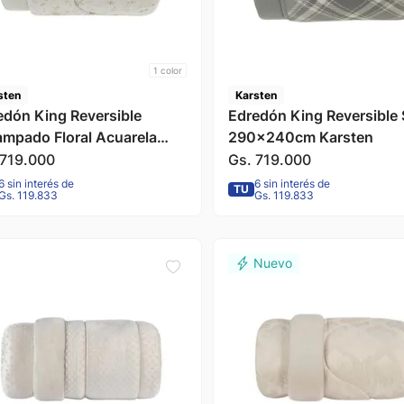
1
color
sten
Karsten
edón King Reversible
Edredón King Reversible 
ampado Floral Acuarela
290x240cm Karsten
na 290x240cm Karsten
719
.
000
Gs.
719
.
000
6 sin interés de
6 sin interés de
TU
Gs. 119.833
Gs. 119.833