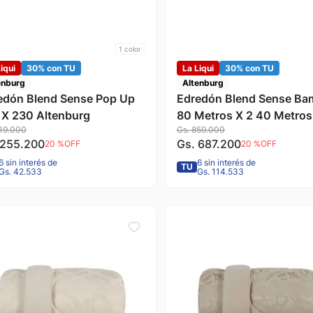
1
color
iqui
30% con TU
La Liqui
30% con TU
enburg
Altenburg
edón Blend Sense Pop Up
Edredón Blend Sense Ba
 X 230 Altenburg
80 Metros X 2 40 Metros
19
.
000
Gs.
859
.
000
Altenburg
255
.
200
Gs.
687
.
200
20 %
OFF
20 %
OFF
6 sin interés de
6 sin interés de
TU
Gs. 42.533
Gs. 114.533