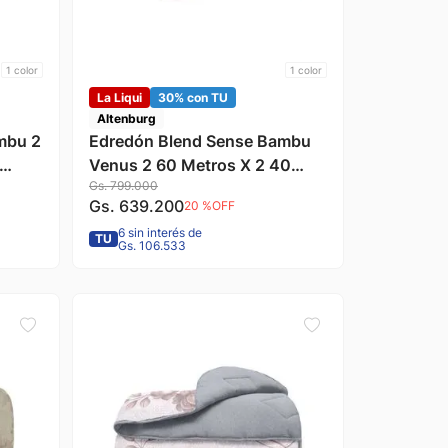
1
color
1
color
La Liqui
30% con TU
Altenburg
mbu 2
Edredón Blend Sense Bambu
Venus 2 60 Metros X 2 40
Gs.
799
.
000
Metros Altenburg
Gs.
639
.
200
20 %
OFF
6 sin interés de
TU
Gs. 106.533