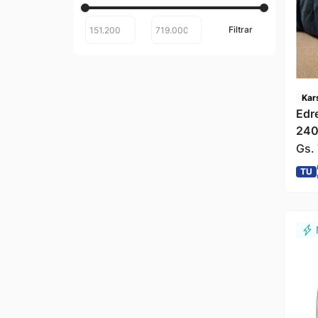
Kar
Edr
240
Gs.
TU