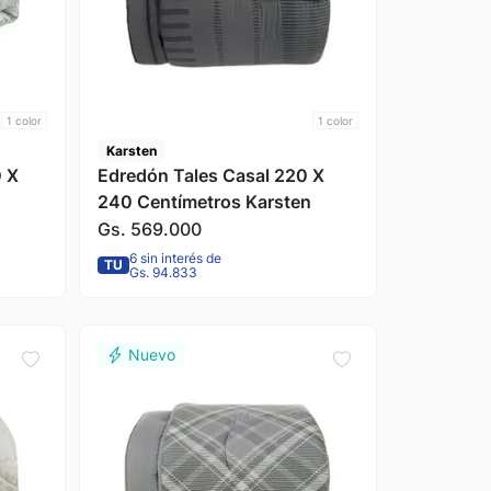
1
color
1
color
Karsten
0 X
Edredón Tales Casal 220 X
240 Centímetros Karsten
Gs.
569
.
000
6 sin interés de
TU
Gs. 94.833