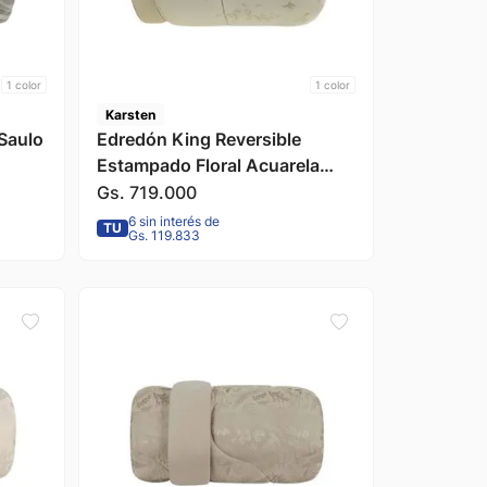
1
color
1
color
Karsten
Saulo
Edredón King Reversible
Estampado Floral Acuarela
Sophia 290x240cm Karsten
Gs.
719
.
000
6 sin interés de
TU
Gs. 119.833