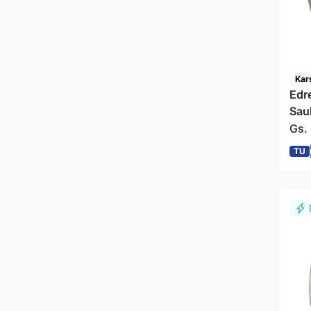
Kar
Edr
Sau
Gs.
TU