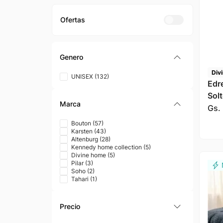
Genero
Div
UNISEX
(
132
)
Edr
Sol
Marca
(Co
Gs.
Ho
Bouton
(
57
)
Karsten
(
43
)
Altenburg
(
28
)
Kennedy home collection
(
5
)
Divine home
(
5
)
Pilar
(
3
)
Soho
(
2
)
Tahari
(
1
)