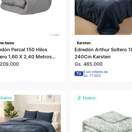
1
color
ine home
Karsten
edón Percal 150 Hilos
Edredón Arthur Soltero 1
tero 1,60 X 2,40 Metros
240Cm Karsten
lores Diversos) Divina
209
.
000
Gs.
465
.
000
me
6 sin interés de
TU
Gs. 77.500