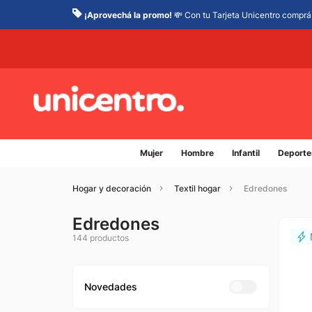
¡Aprovechá la promo!
💸 Con tu Tarjeta Unicentro comprá 
Mujer
Hombre
Infantil
Deporte
Hogar y decoración
Textil hogar
Edredones
Edredones
144
productos
Novedades