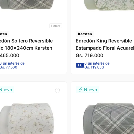
1
color
sten
Karsten
edón Soltero Reversible
Edredón King Reversible
lo 180x240cm Karsten
Estampado Floral Acuare
Naila 290x240cm Karste
465
.
000
Gs.
719
.
000
6 sin interés de
6 sin interés de
TU
Gs. 77.500
Gs. 119.833