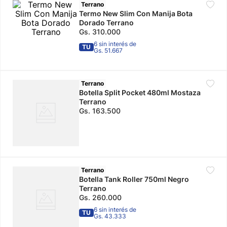
Terrano
Termo New Slim Con Manija Bota
10
.
adidas mujer
Dorado Terrano
Gs.
310
.
000
6 sin interés de
TU
Gs. 51.667
Terrano
Botella Split Pocket 480ml Mostaza
Terrano
Gs.
163
.
500
Terrano
Botella Tank Roller 750ml Negro
Terrano
Gs.
260
.
000
6 sin interés de
TU
Gs. 43.333