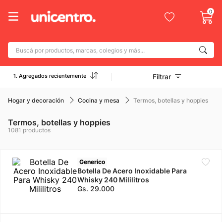
0
Buscá por productos, marcas, colegios y más...
Términos más buscados
1. Agregados recientemente
Filtrar
1
.
adidas
2
.
champion
Hogar y decoración
Cocina y mesa
Termos, botellas y hoppies
3
.
new balance
Termos, botellas y hoppies
1081
productos
4
.
caterpillar
5
.
botin
Generico
6
.
mochila
Botella De Acero Inoxidable Para
Whisky 240 Mililitros
7
.
nike
Gs.
29
.
000
8
.
todo terreno
9
.
jdy