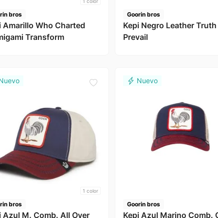
1
color
rin bros
Goorin bros
i Amarillo Who Charted
Kepi Negro Leather Truth 
migami Transform
Prevail
1
color
rin bros
Goorin bros
i Azul M. Comb. All Over
Kepi Azul Marino Comb. 