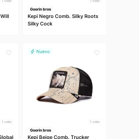
1
color
1
color
Goorin bros
Will
Kepi Negro Comb. Silky Roots
Silky Cock
1
color
1
color
Goorin bros
Global
Kepi Beige Comb. Trucker