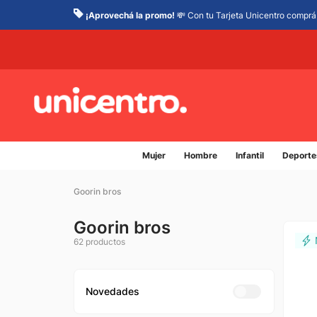
¡Aprovechá la promo!
💸 Con tu Tarjeta Unicentro comprá 
Mujer
Hombre
Infantil
Deporte
Goorin bros
Goorin bros
62
productos
Novedades