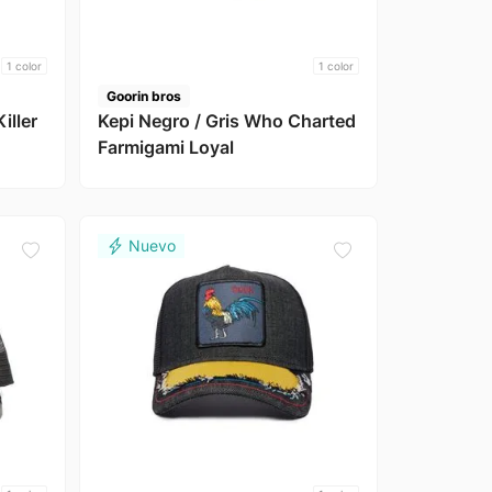
1
color
1
color
Goorin bros
iller
Kepi Negro / Gris Who Charted
Farmigami Loyal