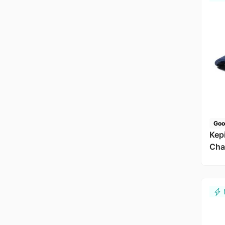
Goo
Kep
Cha