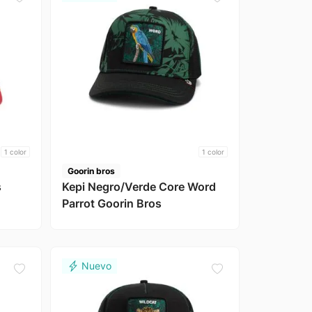
1
color
1
color
Goorin bros
s
Kepi Negro/Verde Core Word
Parrot Goorin Bros