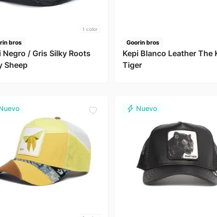
1
color
rin bros
Goorin bros
 Negro / Gris Silky Roots
Kepi Blanco Leather The K
ky Sheep
Tiger