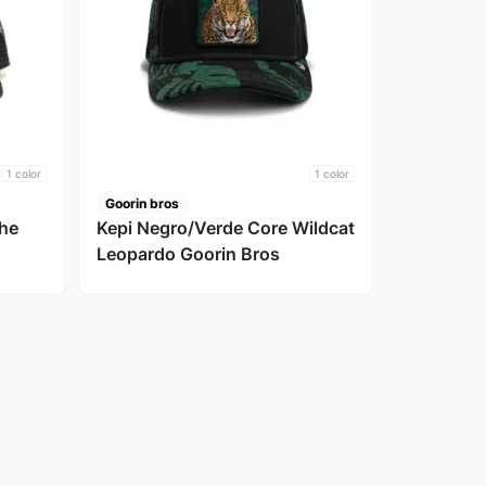
1
color
1
color
Goorin bros
The
Kepi Negro/Verde Core Wildcat
Leopardo Goorin Bros