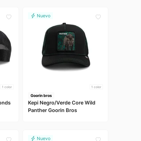
1
color
1
color
Goorin bros
monds
Kepi Negro/Verde Core Wild
Panther Goorin Bros