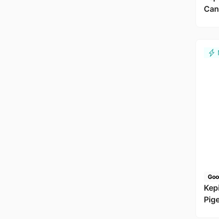
Can
Goo
Kep
Pig