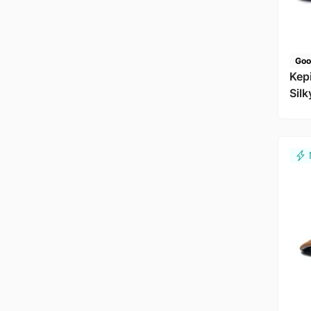
Goo
Kepi
Sil