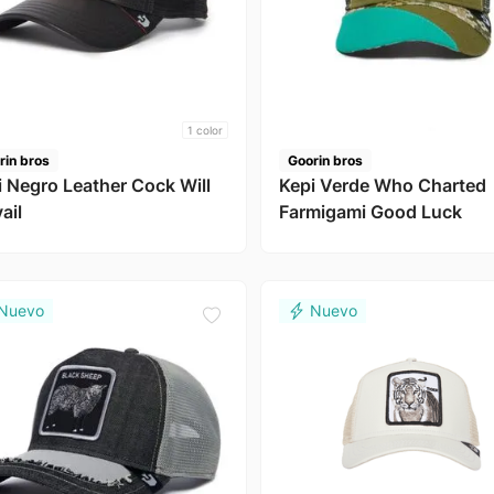
1
color
rin bros
Goorin bros
i Negro Leather Cock Will
Kepi Verde Who Charted
ail
Farmigami Good Luck