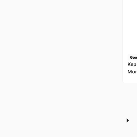
Goo
Kep
Mon