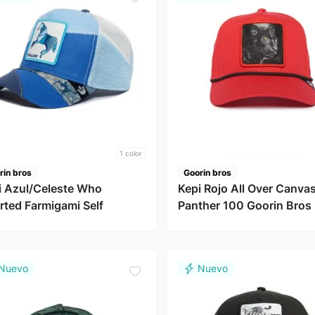
1
color
rin bros
Goorin bros
i Azul/Celeste Who
Kepi Rojo All Over Canva
rted Farmigami Self
Panther 100 Goorin Bros