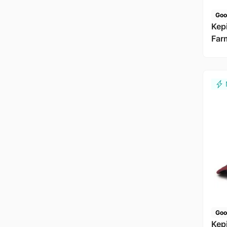
Goo
Kep
Far
Goo
Kep