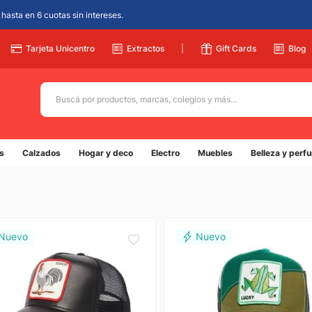
hasta en 6 cuotas sin intereses.
Tarjeta Unicentro
Extractos
|
Gift Cards
Blog
Buscá por productos, marcas, colegios y más...
Términos más buscados
s
Calzados
Hogar y deco
Electro
Muebles
Belleza y perf
1
.
adidas
2
.
champion
3
.
new balance
4
.
caterpillar
5
.
botin