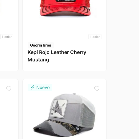
1
color
1
color
Goorin bros
Kepi Rojo Leather Cherry
Mustang