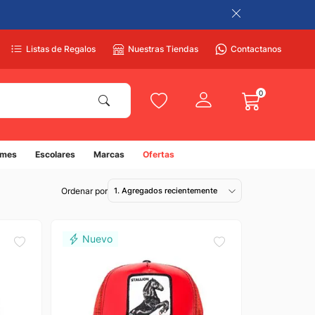
Listas de Regalos
Nuestras Tiendas
Contactanos
0
umes
Escolares
Marcas
Ofertas
1. Agregados recientemente