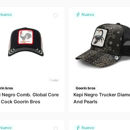
1
color
rin bros
Goorin bros
i Negro Comb. Global Core
Kepi Negro Trucker Dia
 Cock Goorin Bros
And Pearls