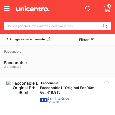
0
Buscá por productos, marcas, colegios y más...
Términos más buscados
1. Agregados recientemente
Filtrar
1
.
adidas
2
.
Facconable
champion
3
.
new balance
Facconable
2
productos
4
.
mochila
5
.
botin
Facconable
6
.
Facconable L´Original Edt 90ml
caterpillar
Gs.
418
.
915
7
.
todo terreno
6 sin interés de
TU
Gs. 69.819
8
.
jdy
9
.
calzado