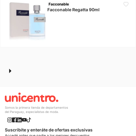
Facconable
Facconable Regatta 90ml
10
.
nike
Somos la primera tienda de departamentos
del Paraguay, especialistas de moda.
Suscribíte y enteráte de ofertas exclusivas
Accedé antes que nadie a los mejores descuentos.