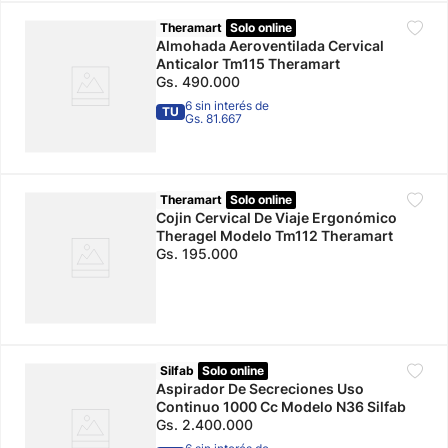
Theramart
Solo online
Almohada Aeroventilada Cervical
Anticalor Tm115 Theramart
Gs.
490
.
000
6 sin interés de
TU
Gs. 81.667
Theramart
Solo online
Cojin Cervical De Viaje Ergonómico
Theragel Modelo Tm112 Theramart
Gs.
195
.
000
Silfab
Solo online
Aspirador De Secreciones Uso
Continuo 1000 Cc Modelo N36 Silfab
Gs.
2
.
400
.
000