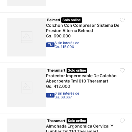
Belmed
Solo online
Colchon Con Compresor Sistema De
Presion Alterna Belmed
Gs.
690
.
000
6 sin interés de
TU
Gs. 115.000
Theramart
Solo online
Protector Impermeable De Colchón
Absorbente Tm1010 Theramart
Gs.
412
.
000
6 sin interés de
TU
Gs. 68.667
Theramart
Solo online
Almohada Ergonomica Cervical Y
Lumbar Tm210 Theramart