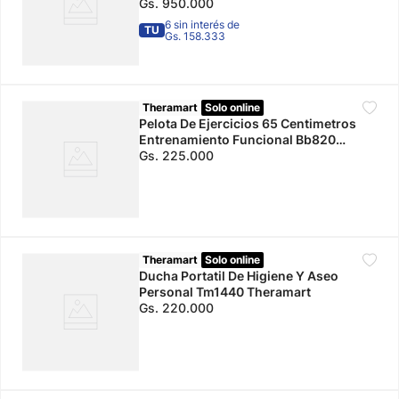
Gs.
950
.
000
6 sin interés de
TU
Gs. 158.333
Theramart
Solo online
Pelota De Ejercicios 65 Centimetros
Entrenamiento Funcional Bb820
Theramart
Gs.
225
.
000
Theramart
Solo online
Ducha Portatil De Higiene Y Aseo
Personal Tm1440 Theramart
Gs.
220
.
000