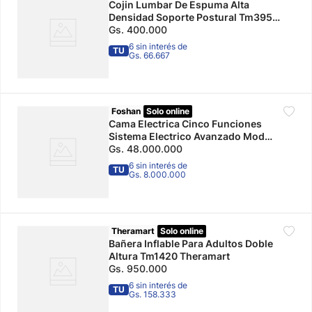
Cojin Lumbar De Espuma Alta
Densidad Soporte Postural Tm395
Theramart
Gs.
400
.
000
6 sin interés de
TU
Gs. 66.667
Foshan
Solo online
Cama Electrica Cinco Funciones
Sistema Electrico Avanzado Mod
Fs3240wzf8 Foshan
Gs.
48
.
000
.
000
6 sin interés de
TU
Gs. 8.000.000
Theramart
Solo online
Bañera Inflable Para Adultos Doble
Altura Tm1420 Theramart
Gs.
950
.
000
6 sin interés de
TU
Gs. 158.333