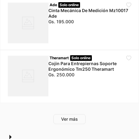
Ade
Solo online
Cinta Mecánica De Medición Mz10017
Ade
Gs.
195
.
000
Theramart
Solo online
Cojin Para Entrepiernas Soporte
Ergonómico Tm250 Theramart
Gs.
250
.
000