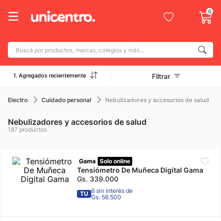
0
Buscá por productos, marcas, colegios y más...
Términos más buscados
1. Agregados recientemente
Filtrar
1
.
adidas
2
.
champion
Electro
Cuidado personal
Nebulizadores y accesorios de salud
3
.
new balance
Nebulizadores y accesorios de salud
187
productos
4
.
botin
5
.
caterpillar
Gama
Solo online
6
.
mochila
Tensiómetro De Muñeca Digital Gama
Gs.
339
.
000
7
.
nike
6 sin interés de
TU
Gs. 56.500
8
.
todo terreno
9
.
jdy