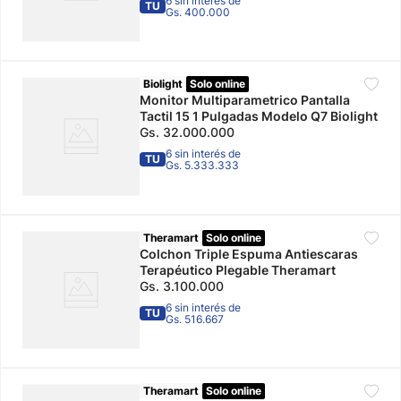
6 sin interés de
TU
Gs. 400.000
Biolight
Solo online
Monitor Multiparametrico Pantalla
Tactil 15 1 Pulgadas Modelo Q7 Biolight
Gs.
32
.
000
.
000
6 sin interés de
TU
Gs. 5.333.333
Theramart
Solo online
Colchon Triple Espuma Antiescaras
Terapéutico Plegable Theramart
Gs.
3
.
100
.
000
6 sin interés de
TU
Gs. 516.667
Theramart
Solo online