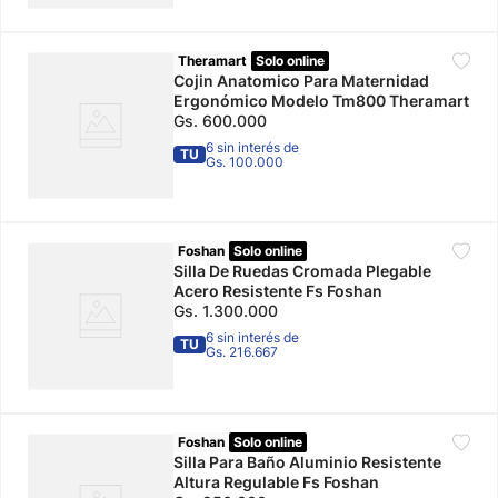
Theramart
Solo online
Cojin Anatomico Para Maternidad
Ergonómico Modelo Tm800 Theramart
Gs.
600
.
000
6 sin interés de
TU
Gs. 100.000
Foshan
Solo online
Silla De Ruedas Cromada Plegable
Acero Resistente Fs Foshan
Gs.
1
.
300
.
000
6 sin interés de
TU
Gs. 216.667
Foshan
Solo online
Silla Para Baño Aluminio Resistente
Altura Regulable Fs Foshan