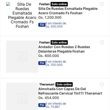
Foshan
Solo online
10
.
calzado
Silla De Ruedas Esmaltada Plegable
Acero Cromado Fs Foshan
Gs.
1
.
200
.
000
6 sin interés de
TU
Gs. 200.000
Foshan
Solo online
Andador Con Ruedas 2 Ruedas
Delanteras Plegable Foshan
Gs.
600
.
000
6 sin interés de
TU
Gs. 100.000
Theramart
Solo online
Almohada Con Capas De Gel
Refrescante Cervical Tm111 Theramart
Gs.
454
.
000
6 sin interés de
TU
Gs. 75.667