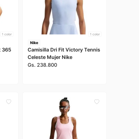
1
color
1
color
Nike
t 365
Camisilla Dri Fit Victory Tennis
Celeste Mujer Nike
Gs.
238
.
800