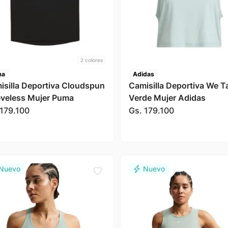
2
colores
ma
Adidas
isilla Deportiva Cloudspun
Camisilla Deportiva We T
eveless Mujer Puma
Verde Mujer Adidas
179
.
100
Gs.
179
.
100