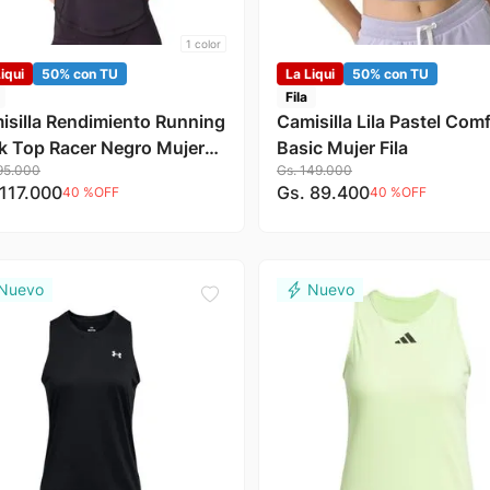
1
color
iqui
50% con TU
La Liqui
50% con TU
Fila
isilla Rendimiento Running
Camisilla Lila Pastel Com
k Top Racer Negro Mujer
Basic Mujer Fila
95
.
000
Gs.
149
.
000
117
.
000
Gs.
89
.
400
40 %
OFF
40 %
OFF