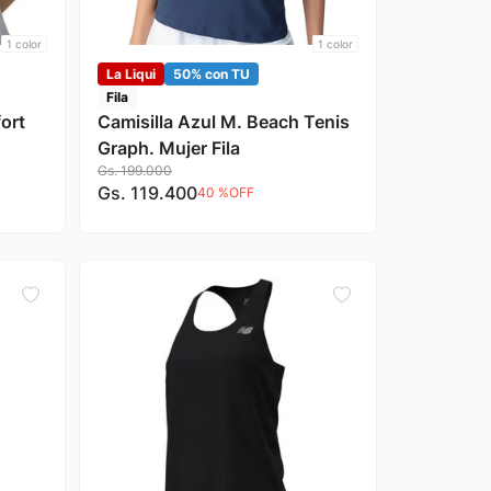
1
color
1
color
La Liqui
50% con TU
Fila
fort
Camisilla Azul M. Beach Tenis
Graph. Mujer Fila
Gs.
199
.
000
Gs.
119
.
400
40 %
OFF