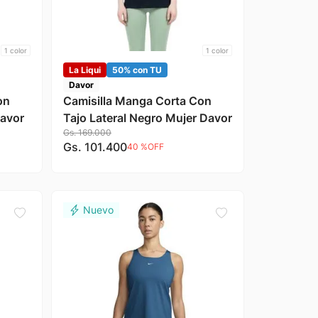
1
color
1
color
La Liqui
50% con TU
Davor
on
Camisilla Manga Corta Con
Davor
Tajo Lateral Negro Mujer Davor
Gs.
169
.
000
Gs.
101
.
400
40 %
OFF