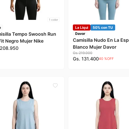
1
color
e
La Liqui
50% con TU
isilla Tempo Swoosh Run
Davor
Camisilla Nudo En La Esp
Fit Negro Mujer Nike
Blanco Mujer Davor
208
.
950
Gs.
219
.
000
Gs.
131
.
400
40 %
OFF