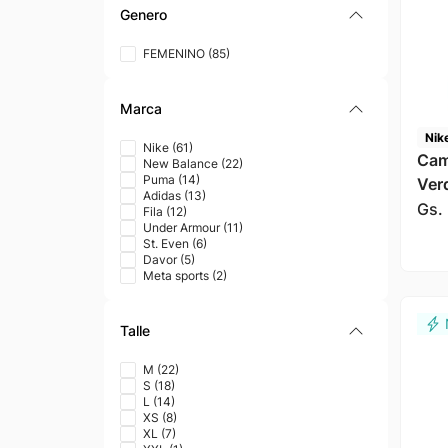
Genero
FEMENINO
(
85
)
Marca
Nik
Nike
(
61
)
Cami
New Balance
(
22
)
Puma
(
14
)
Ver
Adidas
(
13
)
Gs.
Fila
(
12
)
Under Armour
(
11
)
St. Even
(
6
)
Davor
(
5
)
Meta sports
(
2
)
Talle
M
(
22
)
S
(
18
)
L
(
14
)
XS
(
8
)
XL
(
7
)