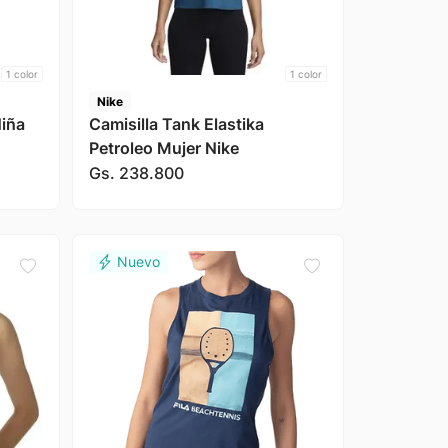
1
color
1
color
Nike
Niña
Camisilla Tank Elastika
Petroleo Mujer Nike
Gs.
238
.
800