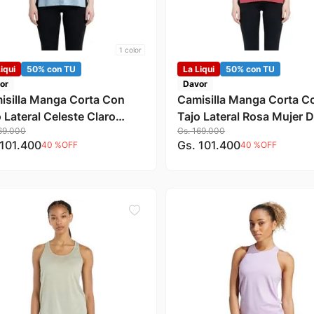
1
color
iqui
50% con TU
La Liqui
50% con TU
or
Davor
isilla Manga Corta Con
Camisilla Manga Corta C
 Lateral Celeste Claro
Tajo Lateral Rosa Mujer 
69
.
000
Gs.
169
.
000
er Davor
101
.
400
Gs.
101
.
400
40 %
OFF
40 %
OFF