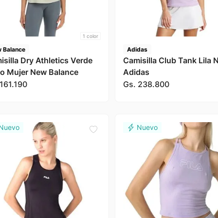
1
color
 Balance
Adidas
silla Dry Athletics Verde
Camisilla Club Tank Lila 
ro Mujer New Balance
Adidas
161
.
190
Gs.
238
.
800