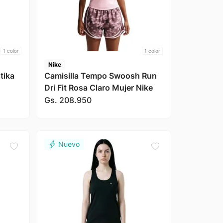
1
color
1
color
Nike
stika
Camisilla Tempo Swoosh Run
Dri Fit Rosa Claro Mujer Nike
Gs.
208
.
950