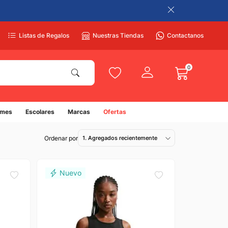
Listas de Regalos
Nuestras Tiendas
Contactanos
0
umes
Escolares
Marcas
Ofertas
1. Agregados recientemente