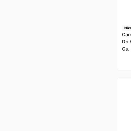
Nik
Cam
Dri 
Gs.