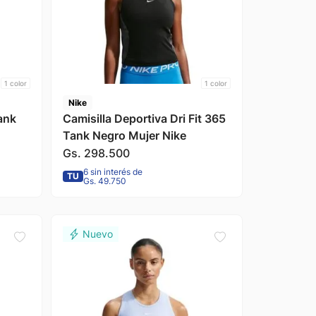
1
color
1
color
Nike
ank
Camisilla Deportiva Dri Fit 365
Tank Negro Mujer Nike
Gs.
298
.
500
6 sin interés de
TU
Gs. 49.750