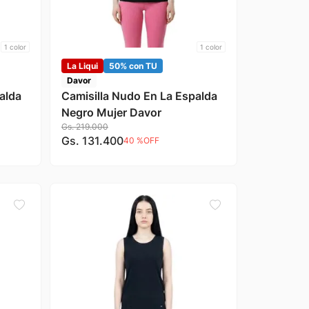
1
color
1
color
La Liqui
50% con TU
Davor
alda
Camisilla Nudo En La Espalda
Negro Mujer Davor
Gs.
219
.
000
Gs.
131
.
400
40 %
OFF