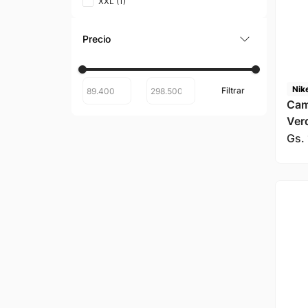
XXL
(
1
)
Nik
Cami
Ver
Gs.