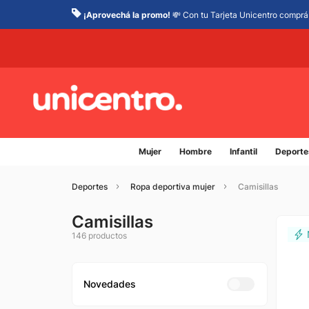
¡Aprovechá la promo!
💸 Con tu Tarjeta Unicentro comprá 
Mujer
Hombre
Infantil
Deporte
Deportes
Ropa deportiva mujer
Camisillas
Camisillas
146
productos
Novedades