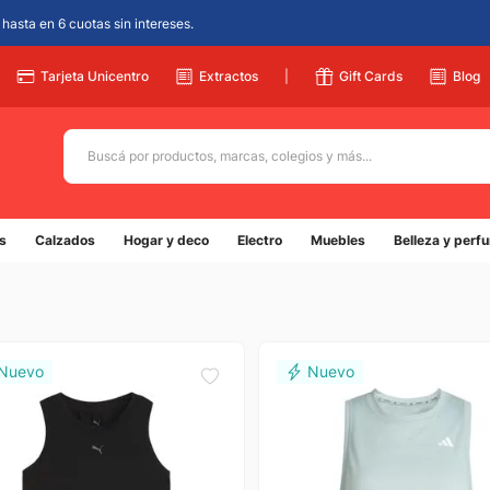
hasta en 6 cuotas sin intereses.
Tarjeta Unicentro
Extractos
|
Gift Cards
Blog
Buscá por productos, marcas, colegios y más...
Términos más buscados
s
Calzados
Hogar y deco
Electro
Muebles
Belleza y perf
1
.
adidas
2
.
champion
3
.
new balance
4
.
mochila
5
.
botin