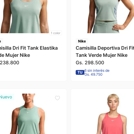
1
color
e
Nike
silla Dri Fit Tank Elastika
Camisilla Deportiva Dri Fi
de Mujer Nike
Tank Verde Mujer Nike
238
.
800
Gs.
298
.
500
6 sin interés de
TU
Gs. 49.750