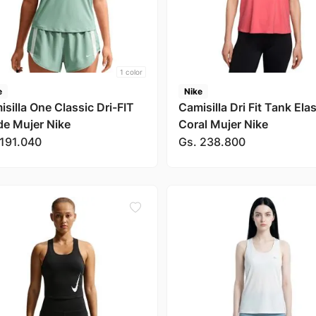
1
color
e
Nike
silla One Classic Dri-FIT
Camisilla Dri Fit Tank Ela
de Mujer Nike
Coral Mujer Nike
191
.
040
Gs.
238
.
800