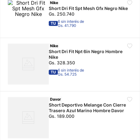
Nike
Short Dri Fit Spt Mesh Gfx Negro Nike
10
.
adidas mujer
Gs.
250
.
740
6 sin interés de
TU
Gs. 41.790
Nike
Short Dri Fit Npt 6in Negro Hombre
Nike
Gs.
328
.
350
6 sin interés de
TU
Gs. 54.725
Davor
Short Deportivo Melange Con Cierre
Trasero Azul Marino Hombre Davor
Gs.
189
.
000