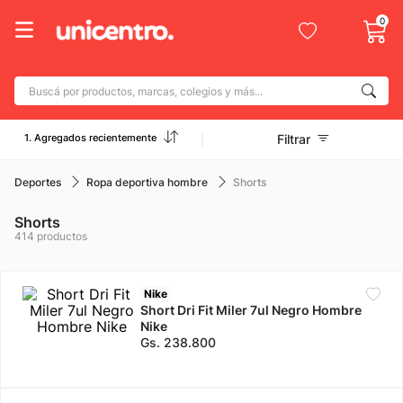
0
Buscá por productos, marcas, colegios y más...
Términos más buscados
1. Agregados recientemente
Filtrar
1
.
adidas
2
.
champion
Deportes
Ropa deportiva hombre
Shorts
3
.
new balance
Shorts
414
productos
4
.
caterpillar
5
.
botin
Nike
6
.
mochila
Short Dri Fit Miler 7ul Negro Hombre
Nike
7
.
nike
Gs.
238
.
800
8
.
todo terreno
9
.
jdy