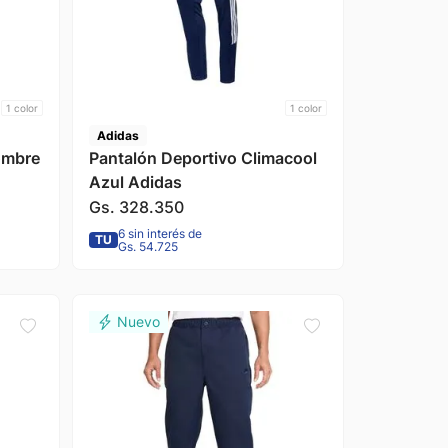
1
color
1
color
Adidas
ombre
Pantalón Deportivo Climacool
Azul Adidas
Gs.
328
.
350
6 sin interés de
TU
Gs. 54.725