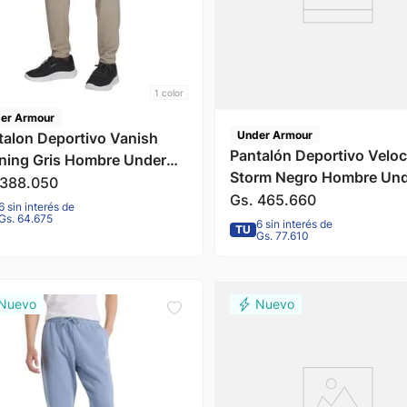
1
color
er Armour
Under Armour
talon Deportivo Vanish
Pantalón Deportivo Veloci
ining Gris Hombre Under
Storm Negro Hombre Un
our
388
.
050
Armour
Gs.
465
.
660
6 sin interés de
Gs. 64.675
6 sin interés de
TU
Gs. 77.610