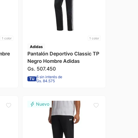
1
color
1
color
Adidas
Pantalón Deportivo Classic TP
Negro Hombre Adidas
Gs.
507
.
450
6 sin interés de
TU
Gs. 84.575