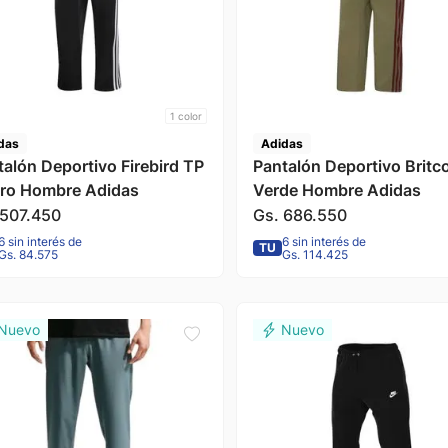
1
color
das
Adidas
talón Deportivo Firebird TP
Pantalón Deportivo Britc
ro Hombre Adidas
Verde Hombre Adidas
507
.
450
Gs.
686
.
550
6 sin interés de
6 sin interés de
TU
Gs. 84.575
Gs. 114.425