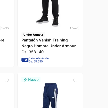
1
color
1
color
Under Armour
ore
Pantalón Vanish Training
Negro Hombre Under Armour
Gs.
358
.
140
6 sin interés de
TU
Gs. 59.690