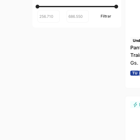
Und
Pan
Tra
Arm
Gs.
TU