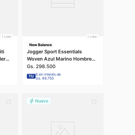
1
color
1
color
New Balance
ti
Jogger Sport Essentials
der
Woven Azul Marino Hombre
New Balance
Gs.
298
.
500
6 sin interés de
TU
Gs. 49.750