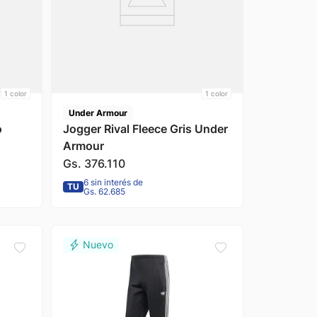
1
color
1
color
Under Armour
o
Jogger Rival Fleece Gris Under
Armour
Gs.
376
.
110
6 sin interés de
TU
Gs. 62.685