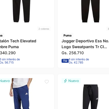
2
colores
3
ma
Puma
talón Tech Elevated
Jogger Deportivo Ess No
bre Puma
Logo Sweatpants Tr Cl
Hombre Puma
340
.
290
Gs.
256
.
710
6 sin interés de
6 sin interés de
TU
Gs. 56.715
Gs. 42.785