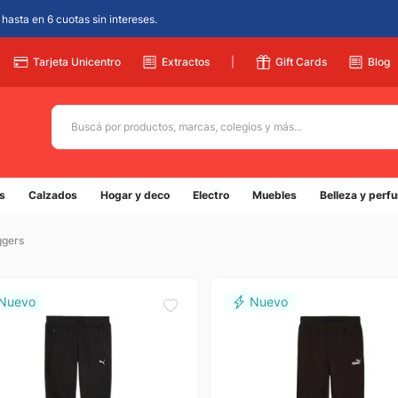
hasta en 6 cuotas sin intereses.
Tarjeta Unicentro
Extractos
|
Gift Cards
Blog
Buscá por productos, marcas, colegios y más...
Términos más buscados
s
Calzados
Hogar y deco
Electro
Muebles
Belleza y perf
1
.
adidas
2
.
ggers
champion
3
.
new balance
4
.
botin
5
.
caterpillar