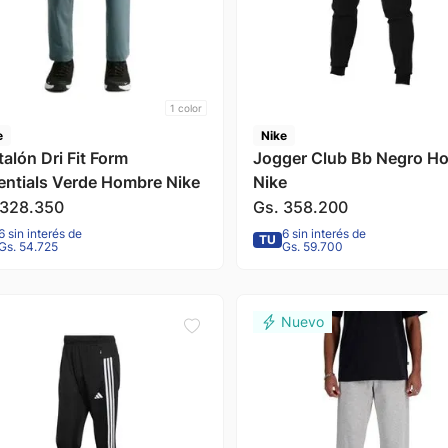
1
color
e
Nike
alón Dri Fit Form
Jogger Club Bb Negro H
entials Verde Hombre Nike
Nike
328
.
350
Gs.
358
.
200
6 sin interés de
6 sin interés de
TU
Gs. 54.725
Gs. 59.700