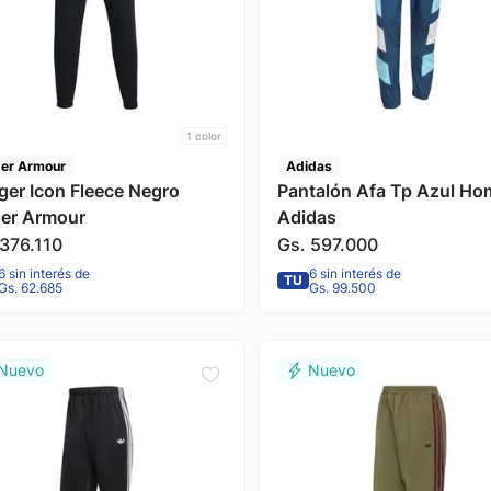
1
color
er Armour
Adidas
ger Icon Fleece Negro
Pantalón Afa Tp Azul Hombre
er Armour
Adidas
376
.
110
Gs.
597
.
000
6 sin interés de
6 sin interés de
TU
Gs. 62.685
Gs. 99.500