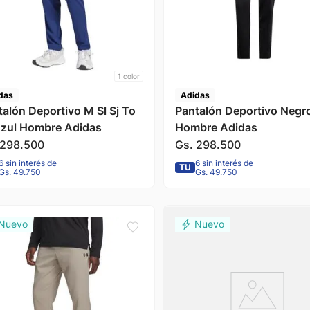
1
color
das
Adidas
talón Deportivo M Sl Sj To
Pantalón Deportivo Negr
Azul Hombre Adidas
Hombre Adidas
298
.
500
Gs.
298
.
500
6 sin interés de
6 sin interés de
TU
Gs. 49.750
Gs. 49.750