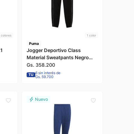
colores
1
color
Puma
.1
Jogger Deportivo Class
Material Sweatpants Negro
Hombre Puma
Gs.
358
.
200
6 sin interés de
TU
Gs. 59.700