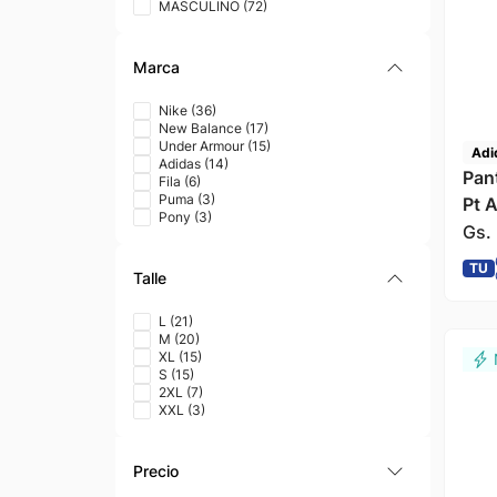
MASCULINO
(
72
)
Marca
Nike
(
36
)
New Balance
(
17
)
Under Armour
(
15
)
Adi
Adidas
(
14
)
Pan
Fila
(
6
)
Puma
(
3
)
Pt 
Pony
(
3
)
Gs.
TU
Talle
L
(
21
)
M
(
20
)
XL
(
15
)
S
(
15
)
2XL
(
7
)
XXL
(
3
)