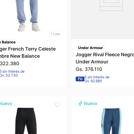
1
color
 Balance
Under Armour
ger French Terry Celeste
Jogger Rival Fleece Negr
bre New Balance
Under Armour
322
.
380
Gs.
376
.
110
6 sin interés de
Gs. 53.730
6 sin interés de
TU
Gs. 62.685