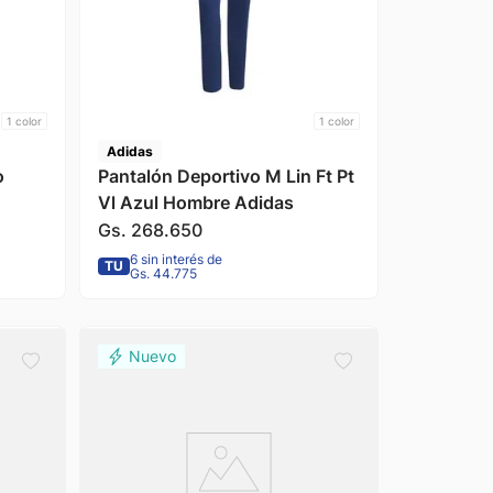
1
color
1
color
Adidas
o
Pantalón Deportivo M Lin Ft Pt
Vl Azul Hombre Adidas
Gs.
268
.
650
6 sin interés de
TU
Gs. 44.775