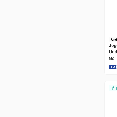
Und
Jog
Und
Gs.
TU