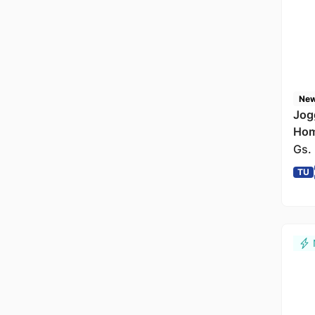
New
Jog
Hom
Gs.
TU