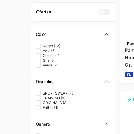
Color
Pu
Negro
(
12
)
Pan
Azul
(
6
)
Celeste
(
1
)
Hom
Gris
(
5
)
Gs.
Verde
(
2
)
TU
Disciplina
SPORTSWEAR
(
4
)
TRAINING
(
3
)
ORIGINALS
(
3
)
Futbol
(
1
)
Genero