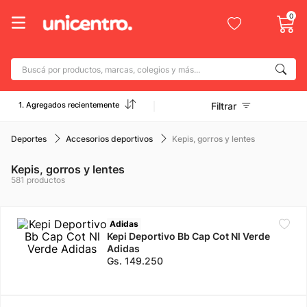
0
Buscá por productos, marcas, colegios y más...
Términos más buscados
1. Agregados recientemente
Filtrar
1
.
adidas
2
.
champion
Deportes
Accesorios deportivos
Kepis, gorros y lentes
3
.
new balance
Kepis, gorros y lentes
581
productos
4
.
mochila
5
.
botin
Adidas
6
.
caterpillar
Kepi Deportivo Bb Cap Cot Nl Verde
Adidas
7
.
todo terreno
Gs.
149
.
250
8
.
nike
9
.
calzado