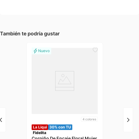
También te podría gustar
4
colores
La Liqui
30% con TU
Fidelita
Corpiño De Encaje Floral Mujer