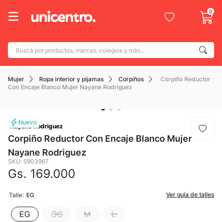
0
Buscá por productos, marcas, colegios y más...
Términos más buscados
Mujer
Ropa interior y pijamas
Corpiños
Corpiño Reductor
1
.
adidas
Con Encaje Blanco Mujer Nayane Rodriguez
2
.
champion
3
.
new balance
Nayane Rodriguez
4
.
botin
Corpiño Reductor Con Encaje Blanco Mujer
Nayane Rodriguez
5
.
caterpillar
SKU
:
5903967
6
.
mochila
Gs.
169
.
000
7
.
nike
:
Ver guía de talles
Talle
EG
8
.
todo terreno
EG
GG
M
L
9
.
jdy