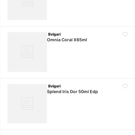
Bvlgari
Omnia Coral X65ml
Bvlgari
Splend Iris Dor 50ml Edp