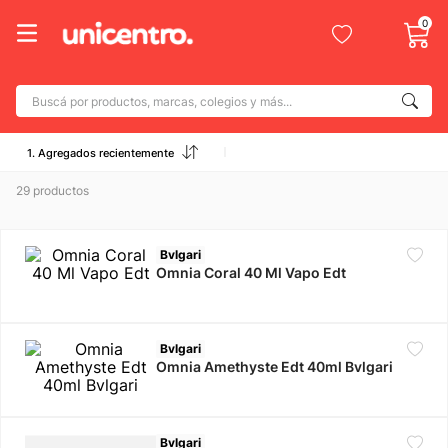
0
Buscá por productos, marcas, colegios y más...
Términos más buscados
1. Agregados recientemente
1
.
adidas
29
productos
2
.
champion
3
.
new balance
Bvlgari
4
.
mochila
Omnia Coral 40 Ml Vapo Edt
5
.
botin
6
.
caterpillar
Bvlgari
Omnia Amethyste Edt 40ml Bvlgari
7
.
todo terreno
8
.
nike
Bvlgari
9
.
calzado