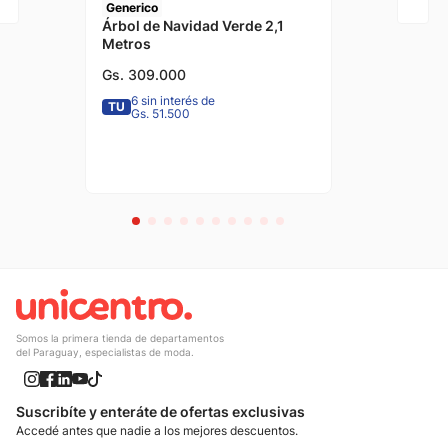
Generico
Árbol de Navidad Verde 2,1
Metros
Gs.
309
.
000
6 sin interés de
TU
Gs. 51.500
Somos la primera tienda de departamentos
del Paraguay, especialistas de moda.
Suscribíte y enteráte de ofertas exclusivas
Accedé antes que nadie a los mejores descuentos.