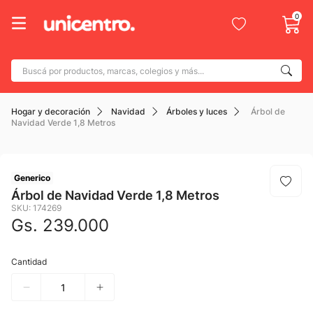
0
Buscá por productos, marcas, colegios y más...
Términos más buscados
Hogar y decoración
Navidad
Árboles y luces
Árbol de
1
.
adidas
Navidad Verde 1,8 Metros
2
.
champion
3
.
new balance
Generico
4
.
caterpillar
Árbol de Navidad Verde 1,8 Metros
SKU
:
174269
5
.
botin
Gs.
239
.
000
6
.
mochila
Cantidad
7
.
nike
8
.
todo terreno
9
.
jdy