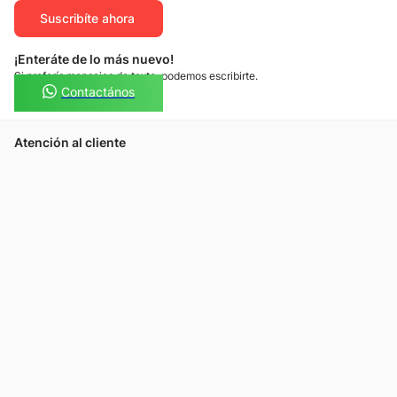
Suscribíte ahora
¡Enteráte de lo más nuevo!
Si preferís mensajes de texto, podemos escribirte.
Contactános
Atención al cliente
Llamános
Escribínos
Nuestras tiendas
Consultas
Tarjeta Unicentro
Sobre nosotros
Política de privacidad