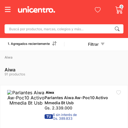
0
Buscá por productos, marcas, colegios y más...
Términos más buscados
1. Agregados recientemente
Filtrar
1
.
adidas
2
.
Aiwa
champion
3
.
new balance
Aiwa
91
productos
4
.
botin
5
.
caterpillar
Aiwa
6
.
Parlantes Aiwa Aw-Poc10 Activo
mochila
Mmedia Bt Usb
7
.
nike
Gs.
2
.
339
.
000
6 sin interés de
TU
8
.
todo terreno
Gs. 389.833
9
.
jdy