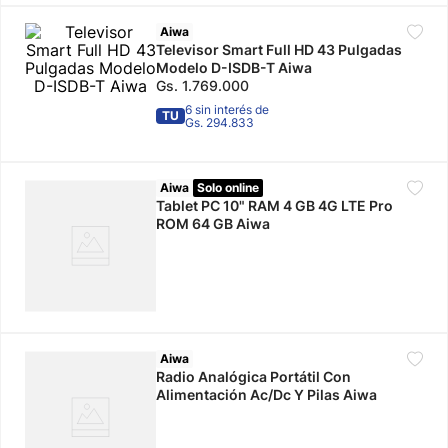
10
.
Aiwa
calzado
Televisor Smart Full HD 43 Pulgadas
Modelo D-ISDB-T Aiwa
Gs.
1
.
769
.
000
6 sin interés de
TU
Gs. 294.833
Aiwa
Solo online
Tablet PC 10" RAM 4 GB 4G LTE Pro
ROM 64 GB Aiwa
Aiwa
Radio Analógica Portátil Con
Alimentación Ac/Dc Y Pilas Aiwa