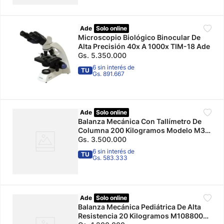
Ade
Solo online
Microscopio Biológico Binocular De
Alta Precisión 40x A 1000x TIM-18 Ade
Gs.
5
.
350
.
000
6 sin interés de
TU
Gs. 891.667
Ade
Solo online
Balanza Mecánica Con Tallímetro De
Columna 200 Kilogramos Modelo M31
Ade
Gs.
3
.
500
.
000
6 sin interés de
TU
Gs. 583.333
Ade
Solo online
Balanza Mecánica Pediátrica De Alta
Resistencia 20 Kilogramos M108800