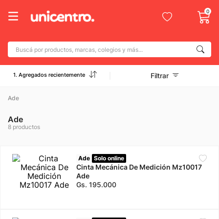
0
Buscá por productos, marcas, colegios y más...
Términos más buscados
1. Agregados recientemente
Filtrar
1
.
adidas
2
.
Ade
champion
3
.
new balance
Ade
8
productos
4
.
botin
5
.
caterpillar
Ade
Solo online
6
.
Cinta Mecánica De Medición Mz10017
mochila
Ade
7
.
nike
Gs.
195
.
000
8
.
todo terreno
9
.
jdy