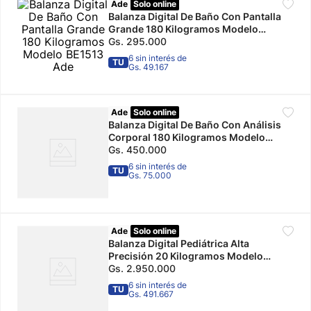
Ade
Solo online
Balanza Digital De Baño Con Pantalla
10
.
calzado
Grande 180 Kilogramos Modelo
BE1513 Ade
Gs.
295
.
000
6 sin interés de
TU
Gs. 49.167
Ade
Solo online
Balanza Digital De Baño Con Análisis
Corporal 180 Kilogramos Modelo
BA2003 Ade
Gs.
450
.
000
6 sin interés de
TU
Gs. 75.000
Ade
Solo online
Balanza Digital Pediátrica Alta
Precisión 20 Kilogramos Modelo
M118600 Ade
Gs.
2
.
950
.
000
6 sin interés de
TU
Gs. 491.667