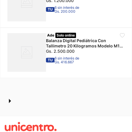
Ade
Gs.
1
.
200
.
000
6 sin interés de
TU
Gs. 200.000
Ade
Solo online
Balanza Digital Pediátrica Con
Tallímetro 20 Kilogramos Modelo M118
Ade
Gs.
2
.
500
.
000
6 sin interés de
TU
Gs. 416.667