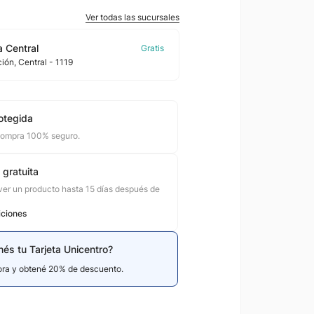
Ver todas las sucursales
 Central
ción
, Central
- 1119
otegida
compra 100% seguro.
 gratuita
er un producto hasta 15 días después de
iciones
nés tu Tarjeta Unicentro?
hora y obtené 20% de descuento.