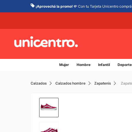
¡Aprovechá la promo!
💸 Con tu Tarjeta Unicentro comprá 
Mujer
Hombre
Infantil
Deporte
Calzados
Calzados hombre
Zapatenis
Zapate