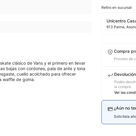
Retiro en sucursal
Unicentro Casa
613
Palma
, Asun
Compra pr
Proceso de 
skate clásico de Vans y el primero en llevar
vas bajas con cordones, pala de ante y lona
esgaste, cuello acolchado para ofrecer
Devolución
ela waffle de goma.
Podés devolv
la compra.
Ver las cond
¿Aún no te
Solicitala a