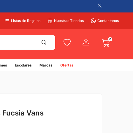
Listas de Regalos
Nuestras Tiendas
Contactanos
0
umes
Escolares
Marcas
Ofertas
 Fucsia Vans