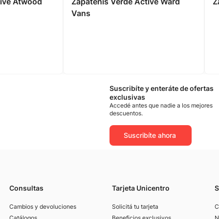
tive Atwood
Zapatenis Verde Active Ward
Z
Vans
Suscribíte y enteráte de ofertas
exclusivas
Accedé antes que nadie a los mejores
descuentos.
Suscribíte ahora
Consultas
Tarjeta Unicentro
S
Cambios y devoluciones
Solicitá tu tarjeta
C
Catálogos
Beneficios exclusivos
N