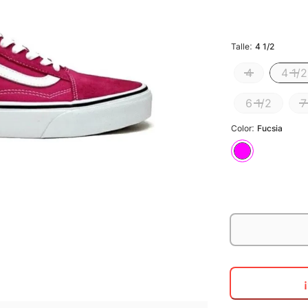
:
Talle
4 1/2
4
4 1/2
6 1/2
7
:
Color
Fucsia