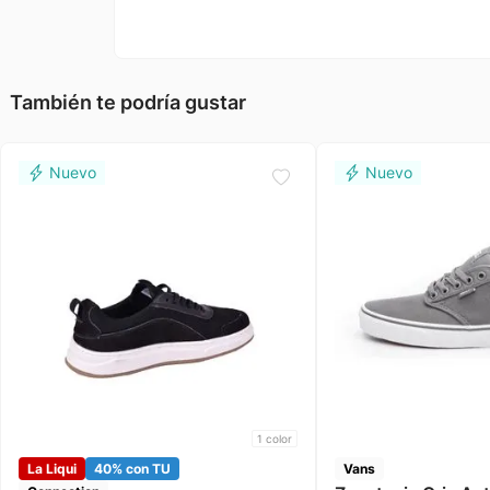
También te podría gustar
1
color
La Liqui
40% con TU
Vans