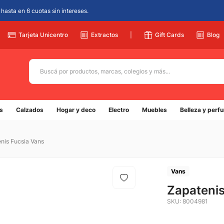
hasta en 6 cuotas sin intereses.
Tarjeta Unicentro
Extractos
|
Gift Cards
Blog
Buscá por productos, marcas, colegios y más...
Términos más buscados
s
Calzados
Hogar y deco
Electro
Muebles
Belleza y perf
1
.
adidas
2
.
champion
nis Fucsia Vans
3
.
new balance
4
.
mochila
Vans
5
.
Zapatenis
botin
SKU
:
8004981