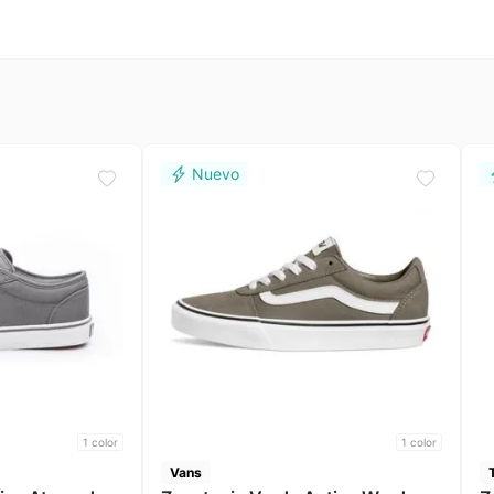
1
color
1
color
Vans