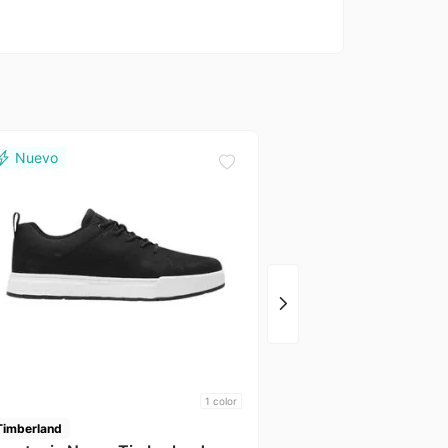
Vans
Zapatenis Gris Seldan
1
color
Timberland