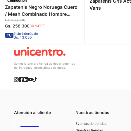
Zapatenis Gris Ac
Connection
Zapatenis Negro Noruega Cuero
Vans
/ Mesh Combinado Hombre
Gs.
369
.
000
Connection
Gs.
258
.
300
30 %
OFF
6 sin interés de
TU
Gs. 43.050
Somos la primera tienda de departamentos
del Paraguay, especialistas de moda.
Atención al cliente
Nuestras tiendas
(021) 4117000
Eventos de tiendas
Llamános
Nuestras tiendas