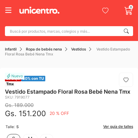
0
Buscá por productos, marcas, colegios y más...
Términos más buscados
Infantil
Ropa de bebés nena
Vestidos
Vestido Estampado
1
.
adidas
Floral Rosa Bebé Nena Tmx
2
.
champion
3
.
new balance
La Liqui
30% con TU
4
.
botin
Tmx
Vestido Estampado Floral Rosa Bebé Nena Tmx
5
.
caterpillar
SKU
:
7919077
Gs.
189
.
000
6
.
mochila
Gs.
151
.
200
20 %
OFF
7
.
nike
8
:
.
Ver guía de talles
Talle
S
todo terreno
9
.
jdy