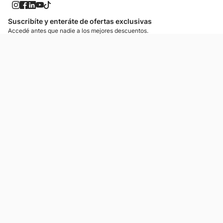
Suscribíte y enteráte de ofertas exclusivas
Accedé antes que nadie a los mejores descuentos.
Suscribíte ahora
¡Enteráte de lo más nuevo!
Si preferís mensajes de texto, podemos escribirte.
Contactános
Atención al cliente
Llamános
Escribínos
Nuestras tiendas
Consultas
Tarjeta Unicentro
Sobre nosotros