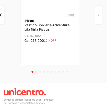
1
color
La Liqui
30% con TU
Ficcus
Vestido Broderie Adventure
Lila Niña Ficcus
Gs.
269
.
000
Gs.
215
.
200
20 %
OFF
Somos la primera tienda de departamentos
del Paraguay, especialistas de moda.