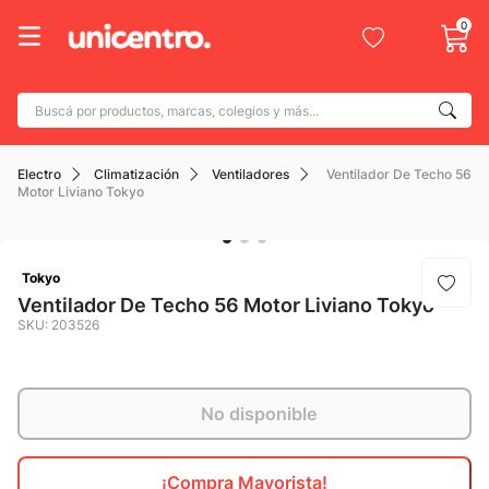
0
Buscá por productos, marcas, colegios y más...
Términos más buscados
Electro
Climatización
Ventiladores
Ventilador De Techo 56
1
.
adidas
Motor Liviano Tokyo
2
.
champion
3
.
new balance
Tokyo
4
.
botin
Ventilador De Techo 56 Motor Liviano Tokyo
SKU
:
203526
5
.
caterpillar
6
.
mochila
7
.
nike
No disponible
8
.
todo terreno
¡Compra Mayorista!
9
.
jdy