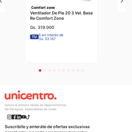
1
color
Comfort zone
Ventilador De Pie 20 3 Vel. Base
Re Comfort Zone
Gs.
319
.
000
6 sin interés de
TU
Gs. 53.167
Somos la primera tienda de departamentos
del Paraguay, especialistas de moda.
Suscribíte y enteráte de ofertas exclusivas