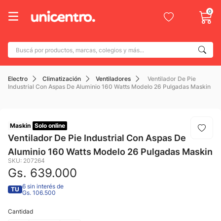
0
Buscá por productos, marcas, colegios y más...
Términos más buscados
Electro
Climatización
Ventiladores
Ventilador De Pie
1
.
adidas
Industrial Con Aspas De Aluminio 160 Watts Modelo 26 Pulgadas Maskin
2
.
champion
3
.
new balance
Maskin
Solo online
4
.
mochila
Ventilador De Pie Industrial Con Aspas De
Aluminio 160 Watts Modelo 26 Pulgadas Maskin
5
.
botin
SKU
:
207264
6
.
caterpillar
Gs.
639
.
000
7
.
todo terreno
6 sin interés de
TU
Gs. 106.500
8
.
nike
Cantidad
9
.
calzado