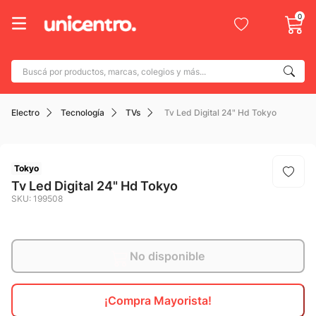
0
Buscá por productos, marcas, colegios y más...
Términos más buscados
Electro
Tecnología
TVs
Tv Led Digital 24" Hd Tokyo
1
.
adidas
2
.
champion
3
.
new balance
Tokyo
Tv Led Digital 24" Hd Tokyo
4
.
mochila
SKU
:
199508
5
.
botin
6
.
caterpillar
No disponible
7
.
todo terreno
8
.
jdy
¡Compra Mayorista!
9
.
calzado