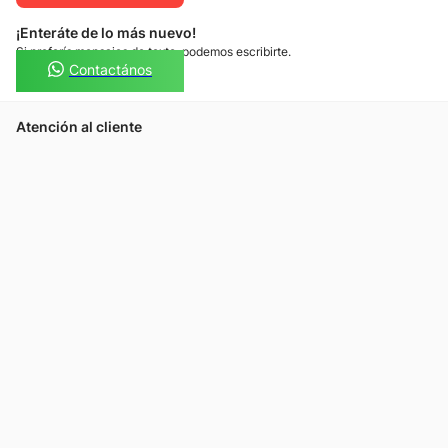
¡Enteráte de lo más nuevo!
Si preferís mensajes de texto, podemos escribirte.
Contactános
Atención al cliente
Llamános
Escribínos
Nuestras tiendas
Consultas
Tarjeta Unicentro
Sobre nosotros
Política de privacidad
Política de cookies