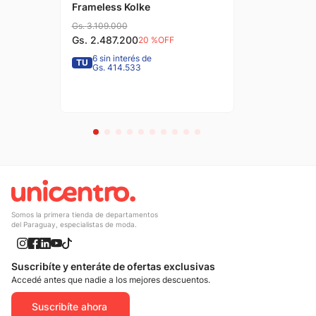
Frameless Kolke
Gs.
3
.
109
.
000
Gs.
2
.
487
.
200
20 %
OFF
6 sin interés de
TU
Gs. 414.533
Somos la primera tienda de departamentos
del Paraguay, especialistas de moda.
Suscribíte y enteráte de ofertas exclusivas
Accedé antes que nadie a los mejores descuentos.
Suscribíte ahora