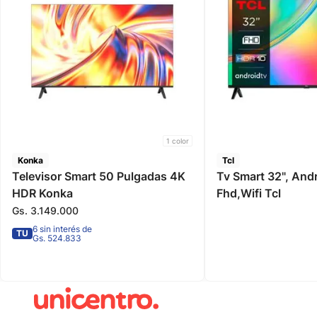
1
color
Konka
Tcl
Televisor Smart 50 Pulgadas 4K
Tv Smart 32", Android R, 2k
HDR Konka
Fhd,Wifi Tcl
Gs.
3
.
149
.
000
6 sin interés de
TU
Gs. 524.833