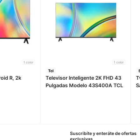
1
color
1
color
Tcl
Televisor Inteligente 2K FHD 43
T
Pulgadas Modelo 43S400A TCL
S
Suscribíte y enteráte de ofertas
exclusivas