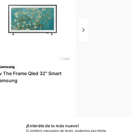
Lt-50kb527 Jvc
1
color
Samsung
v The Frame Qled 32" Smart
amsung
¡Enteráte de lo más nuevo!
Si preferís mensajes de texto, podemos escribirte.