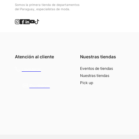
Somos la primera tienda de departamentos
del Paraguay, especialistas de moda.
Atención al cliente
Nuestras tiendas
(021) 4117000
Eventos de tiendas
Llamános
Nuestras tiendas
Pick up
Escribínos