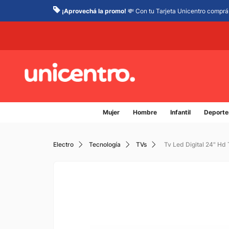
¡Aprovechá la promo!
💸 Con tu Tarjeta Unicentro comprá 
Mujer
Hombre
Infantil
Deporte
Electro
Tecnología
TVs
Tv Led Digital 24" Hd