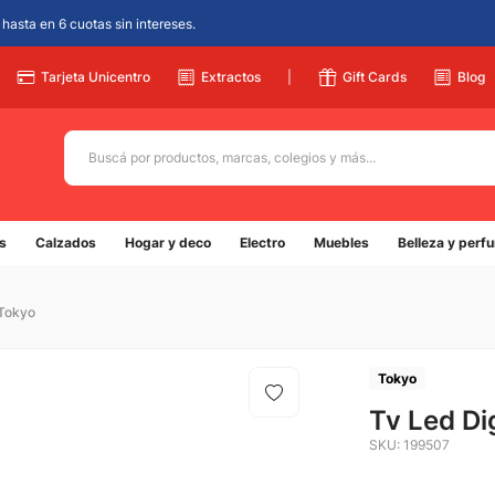
hasta en 6 cuotas sin intereses.
Tarjeta Unicentro
Extractos
|
Gift Cards
Blog
Buscá por productos, marcas, colegios y más...
Términos más buscados
s
Calzados
Hogar y deco
Electro
Muebles
Belleza y perf
1
.
adidas
2
.
champion
 Tokyo
3
.
new balance
4
.
mochila
Tokyo
5
.
Tv Led Di
botin
SKU
:
199507