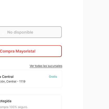
No disponible
¡Compra Mayorista!
Ver todas las sucursales
 Central
ción
, Central
- 1119
otegida
compra 100% seguro.