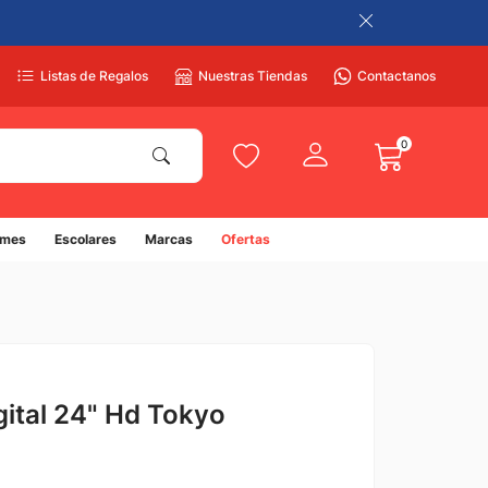
Listas de Regalos
Nuestras Tiendas
Contactanos
0
umes
Escolares
Marcas
Ofertas
gital 24" Hd Tokyo