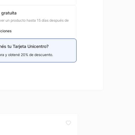
 gratuita
er un producto hasta 15 días después de
iciones
nés tu Tarjeta Unicentro?
hora y obtené 20% de descuento.
Jvc
Tv 50 Smart 4k Android 11 Mod