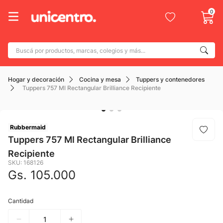
0
Buscá por productos, marcas, colegios y más...
Términos más buscados
Hogar y decoración
Cocina y mesa
Tuppers y contenedores
1
.
adidas
Tuppers 757 Ml Rectangular Brilliance Recipiente
2
.
champion
3
.
new balance
Rubbermaid
4
.
caterpillar
Tuppers 757 Ml Rectangular Brilliance
5
.
Recipiente
botin
SKU
:
168126
6
.
mochila
Gs.
105
.
000
7
.
nike
Cantidad
8
.
todo terreno
9
.
jdy