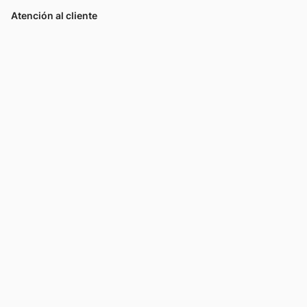
Atención al cliente
Llamános
Escribínos
Nuestras tiendas
Consultas
Tarjeta Unicentro
Sobre nosotros
Política de privacidad
Política de cookies
Términos y condiciones
Descargá la app Tarjeta Unicentro