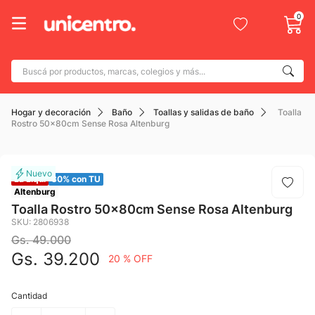
0
Buscá por productos, marcas, colegios y más...
Términos más buscados
Hogar y decoración
Baño
Toallas y salidas de baño
Toalla
1
.
adidas
Rostro 50x80cm Sense Rosa Altenburg
2
.
champion
3
.
new balance
La Liqui
30% con TU
4
.
botin
Altenburg
Toalla Rostro 50x80cm Sense Rosa Altenburg
5
.
caterpillar
SKU
:
2806938
Gs.
49
.
000
6
.
mochila
Gs.
39
.
200
20 %
OFF
7
.
nike
8
.
todo terreno
Cantidad
9
.
jdy