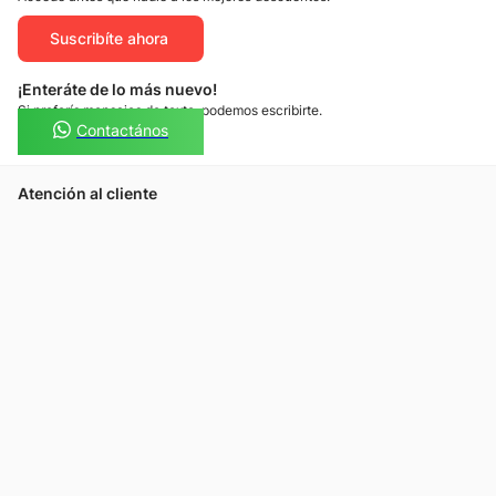
Suscribíte ahora
¡Enteráte de lo más nuevo!
Si preferís mensajes de texto, podemos escribirte.
Contactános
Atención al cliente
Llamános
Escribínos
Nuestras tiendas
Consultas
Tarjeta Unicentro
Sobre nosotros