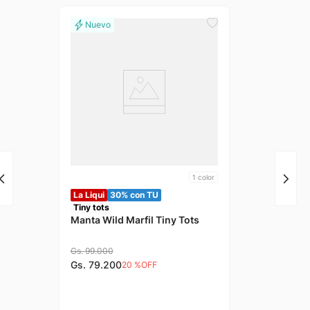
1
color
La Liqui
30% con TU
Tiny tots
Manta Wild Marfil Tiny Tots
Gs.
99
.
000
Gs.
79
.
200
20 %
OFF