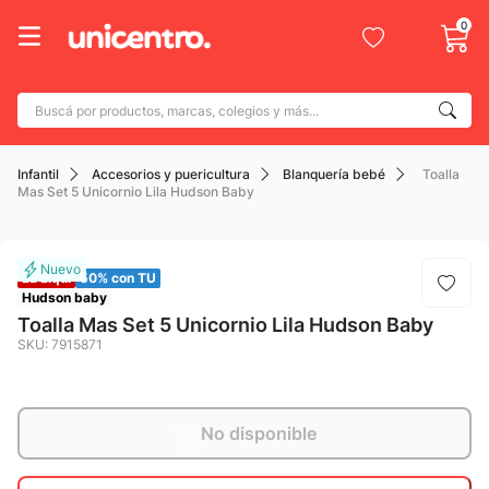
0
Buscá por productos, marcas, colegios y más...
Términos más buscados
Infantil
Accesorios y puericultura
Blanquería bebé
Toalla
1
.
adidas
Mas Set 5 Unicornio Lila Hudson Baby
2
.
champion
3
.
new balance
La Liqui
50% con TU
4
.
mochila
Hudson baby
Toalla Mas Set 5 Unicornio Lila Hudson Baby
5
.
botin
SKU
:
7915871
6
.
caterpillar
7
.
todo terreno
No disponible
8
.
nike
9
.
calzado