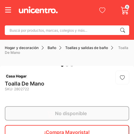
0
Buscá por productos, marcas, colegios y más...
Términos más buscados
Hogar y decoración
Baño
Toallas y salidas de baño
Toalla
1
.
adidas
De Mano
2
.
champion
3
.
new balance
Casa Hogar
4
.
caterpillar
Toalla De Mano
SKU
:
2802722
5
.
botin
6
.
mochila
7
.
nike
No disponible
8
.
todo terreno
¡Compra Mayorista!
9
.
jdy