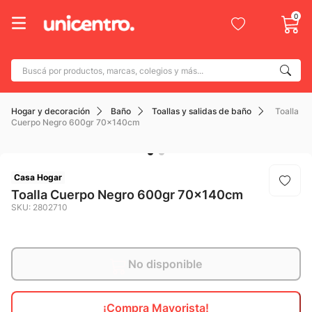
0
Buscá por productos, marcas, colegios y más...
Términos más buscados
Hogar y decoración
Baño
Toallas y salidas de baño
Toalla
1
.
adidas
Cuerpo Negro 600gr 70x140cm
2
.
champion
3
.
new balance
Casa Hogar
4
.
mochila
Toalla Cuerpo Negro 600gr 70x140cm
SKU
:
2802710
5
.
botin
6
.
caterpillar
7
.
todo terreno
No disponible
8
.
nike
¡Compra Mayorista!
9
.
calzado