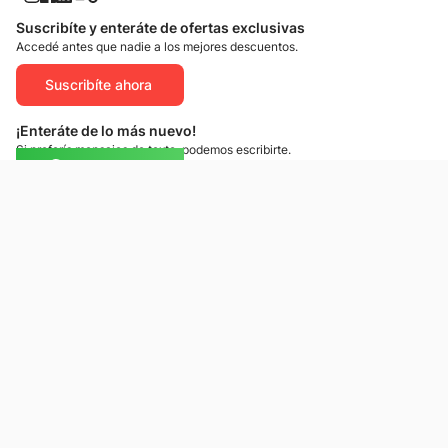
Suscribíte y enteráte de ofertas exclusivas
Accedé antes que nadie a los mejores descuentos.
Suscribíte ahora
¡Enteráte de lo más nuevo!
Si preferís mensajes de texto, podemos escribirte.
Contactános
Atención al cliente
Llamános
Escribínos
Nuestras tiendas
Consultas
Tarjeta Unicentro
Sobre nosotros