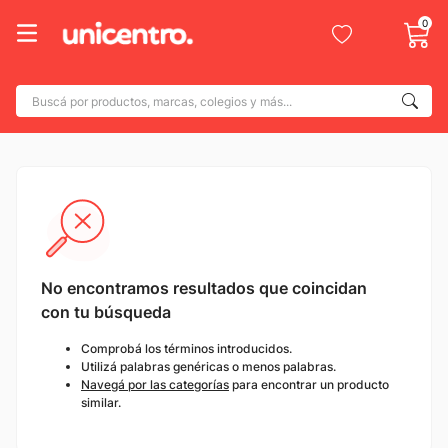
0
Buscá por productos, marcas, colegios y más...
Términos más buscados
1
.
adidas
2
.
champion
3
.
new balance
4
.
mochila
No encontramos resultados que coincidan
5
.
botin
con tu búsqueda
6
.
caterpillar
Comprobá los términos introducidos.
Utilizá palabras genéricas o menos palabras.
7
.
todo terreno
Navegá por las categorías
para encontrar un producto
similar.
8
.
nike
9
.
calzado