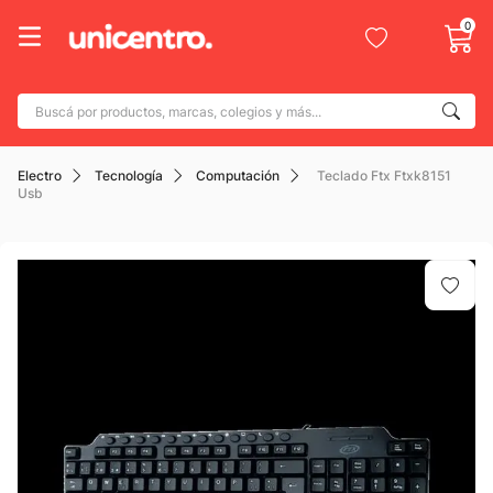
0
Buscá por productos, marcas, colegios y más...
Términos más buscados
Electro
Tecnología
Computación
Teclado Ftx Ftxk8151
1
.
adidas
Usb
2
.
champion
3
.
new balance
4
.
botin
5
.
caterpillar
6
.
mochila
7
.
nike
8
.
todo terreno
9
.
jdy