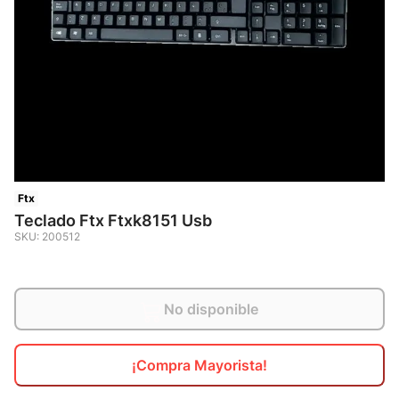
10
.
calzado
Ftx
Teclado Ftx Ftxk8151 Usb
SKU
:
200512
No disponible
¡Compra Mayorista!