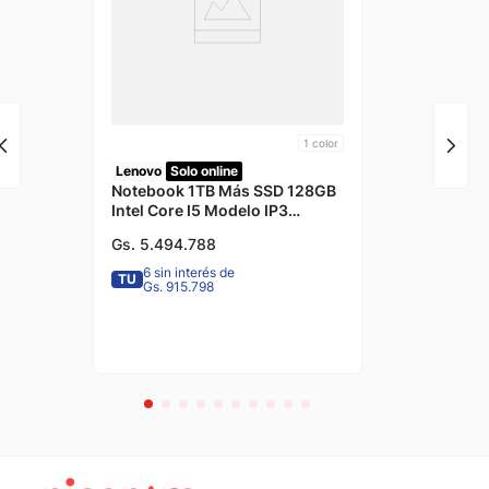
1
color
Lenovo
Solo online
Notebook 1TB Más SSD 128GB
Intel Core I5 Modelo IP3
14IIL05 Color Platinum Grey
Gs.
5
.
494
.
788
Lenovo
6 sin interés de
TU
Gs. 915.798