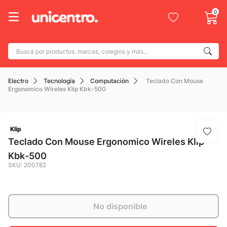
0
Buscá por productos, marcas, colegios y más...
Términos más buscados
Electro
Tecnología
Computación
Teclado Con Mouse
1
.
adidas
Ergonomico Wireles Klip Kbk-500
2
.
champion
3
.
new balance
Klip
4
.
mochila
Teclado Con Mouse Ergonomico Wireles Klip
Kbk-500
5
.
botin
SKU
:
200782
6
.
caterpillar
7
.
todo terreno
No disponible
8
.
nike
9
.
calzado