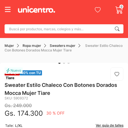
0
Buscá por productos, marcas, colegios y más...
Términos más buscados
Mujer
Ropa mujer
Sweaters mujer
Sweater Estilo Chaleco
1
.
adidas
Con Botones Dorados Mocca Mujer Tiare
2
.
champion
3
.
new balance
La Liqui
40% con TU
4
.
caterpillar
Tiare
Sweater Estilo Chaleco Con Botones Dorados
5
.
botin
Mocca Mujer Tiare
6
.
mochila
SKU
:
5909372
Gs.
249
.
000
7
.
nike
Gs.
174
.
300
30 %
OFF
8
.
todo terreno
:
Ver guía de talles
Talle
L/XL
9
.
jdy