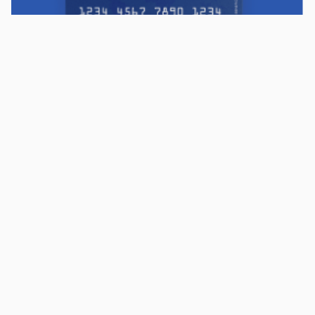
Accedé antes que nadie a los mejores descuentos.
Suscribíte ahora
¡Enteráte de lo más nuevo!
Si preferís mensajes de texto, podemos escribirte.
Contactános
Atención al cliente
Llamános
Escribínos
Nuestras tiendas
Consultas
Tarjeta Unicentro
Sobre nosotros