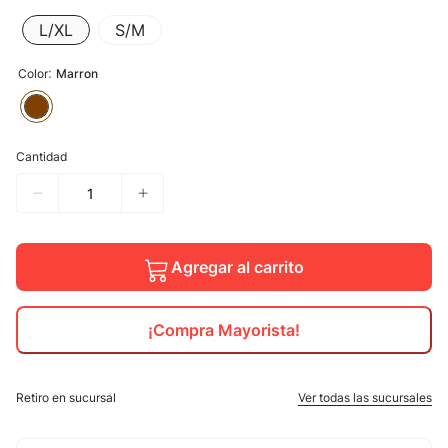
L/XL
S/M
10
.
adidas mujer
:
Color
Marron
Cantidad
Agregar al carrito
¡Compra Mayorista!
Retiro en sucursal
Ver todas las sucursales