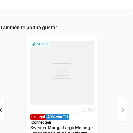
También te podría gustar
1
color
La Liqui
40% con TU
Connection
Sweater Manga Larga Melange
Jaspeado Cuello En V Negro