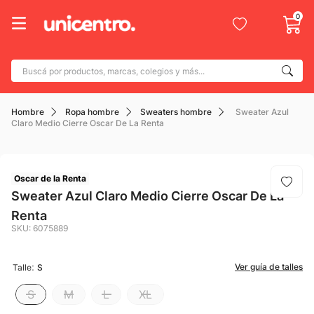
0
Buscá por productos, marcas, colegios y más...
Términos más buscados
Hombre
Ropa hombre
Sweaters hombre
Sweater Azul
1
.
adidas
Claro Medio Cierre Oscar De La Renta
2
.
champion
3
.
new balance
Oscar de la Renta
4
.
mochila
Sweater Azul Claro Medio Cierre Oscar De La
Renta
5
.
botin
SKU
:
6075889
6
.
caterpillar
7
.
todo terreno
:
Ver guía de talles
Talle
S
8
.
nike
S
M
L
XL
9
.
calzado