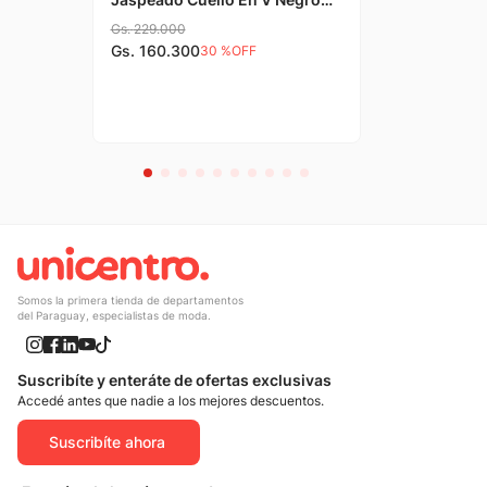
Hombre Connection
Gs.
229
.
000
Gs.
160
.
300
30 %
OFF
Somos la primera tienda de departamentos
del Paraguay, especialistas de moda.
Suscribíte y enteráte de ofertas exclusivas
Accedé antes que nadie a los mejores descuentos.
Suscribíte ahora