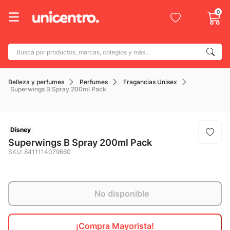
0
Buscá por productos, marcas, colegios y más...
Términos más buscados
Belleza y perfumes
Perfumes
Fragancias Unisex
1
.
adidas
Superwings B Spray 200ml Pack
2
.
champion
3
.
new balance
Disney
4
.
mochila
Superwings B Spray 200ml Pack
SKU
:
8411114079660
5
.
botin
6
.
caterpillar
7
.
No disponible
todo terreno
8
.
nike
¡Compra Mayorista!
9
.
calzado