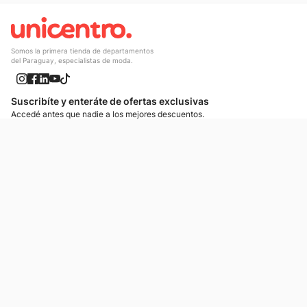
Somos la primera tienda de departamentos
del Paraguay, especialistas de moda.
Suscribíte y enteráte de ofertas exclusivas
Accedé antes que nadie a los mejores descuentos.
Suscribíte ahora
¡Enteráte de lo más nuevo!
Si preferís mensajes de texto, podemos escribirte.
Contactános
Atención al cliente
Llamános
Escribínos
Nuestras tiendas