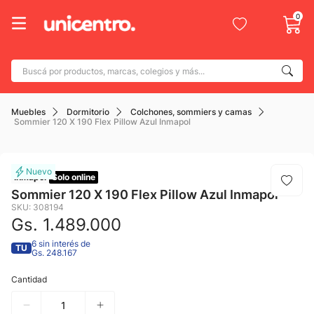
0
Buscá por productos, marcas, colegios y más...
Términos más buscados
Muebles
Dormitorio
Colchones, sommiers y camas
1
.
adidas
Sommier 120 X 190 Flex Pillow Azul Inmapol
2
.
champion
3
.
new balance
Inmapol
Solo online
4
.
mochila
Sommier 120 X 190 Flex Pillow Azul Inmapol
SKU
:
308194
5
.
botin
Gs.
1
.
489
.
000
6
.
caterpillar
6 sin interés de
TU
Gs. 248.167
7
.
todo terreno
Cantidad
8
.
jdy
9
.
calzado