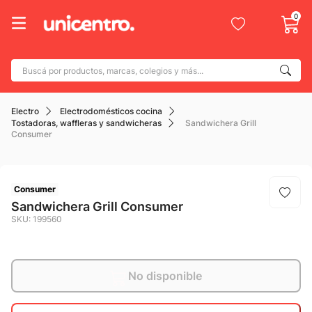
0
Buscá por productos, marcas, colegios y más...
Términos más buscados
Electro
Electrodomésticos cocina
1
.
adidas
Tostadoras, waffleras y sandwicheras
Sandwichera Grill
Consumer
2
.
champion
3
.
new balance
4
.
Consumer
botin
Sandwichera Grill Consumer
5
.
caterpillar
SKU
:
199560
6
.
mochila
7
.
nike
No disponible
8
.
todo terreno
9
.
jdy