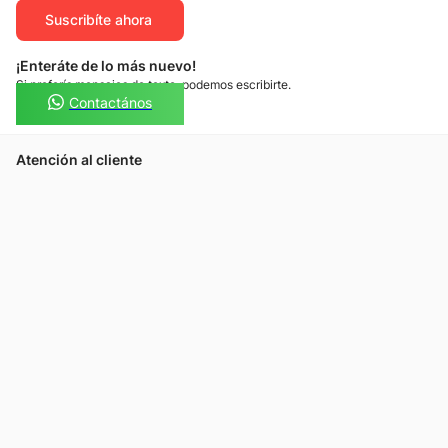
Suscribíte ahora
¡Enteráte de lo más nuevo!
Si preferís mensajes de texto, podemos escribirte.
Contactános
Atención al cliente
Llamános
Escribínos
Nuestras tiendas
Consultas
Tarjeta Unicentro
Sobre nosotros
Política de privacidad