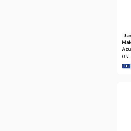
Sam
Mal
Azu
Gs.
TU