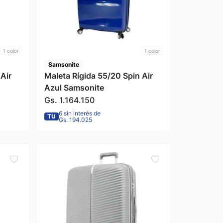
1
color
1
color
Samsonite
Air
Maleta Rígida 55/20 Spin Air
Azul Samsonite
Gs.
1
.
164
.
150
6 sin interés de
TU
Gs. 194.025