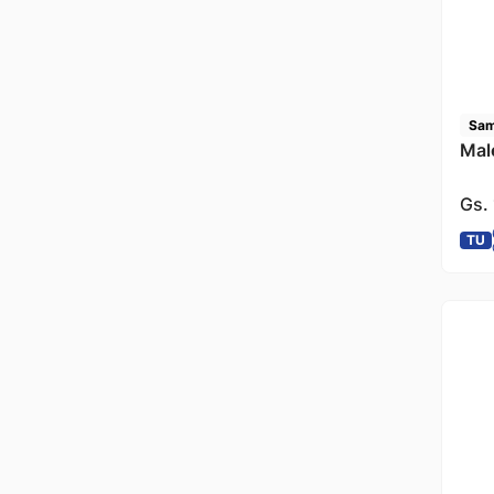
Sam
Mal
Gs.
TU