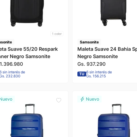
1
color
sonite
Samsonite
eta Suave 55/20 Respark
Maleta Suave 24 Bahia S
nner Negro Samsonite
Negro Samsonite
1
.
396
.
980
Gs.
937
.
290
6 sin interés de
6 sin interés de
TU
Gs. 232.830
Gs. 156.215