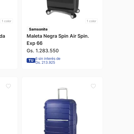
1
color
1
color
Samsonite
oda
Maleta Negra Spin Air Spin.
Exp 66
Gs.
1
.
283
.
550
6 sin interés de
TU
Gs. 213.925