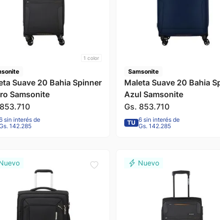
1
color
sonite
Samsonite
eta Suave 20 Bahia Spinner
Maleta Suave 20 Bahia S
ro Samsonite
Azul Samsonite
853
.
710
Gs.
853
.
710
6 sin interés de
6 sin interés de
TU
Gs. 142.285
Gs. 142.285