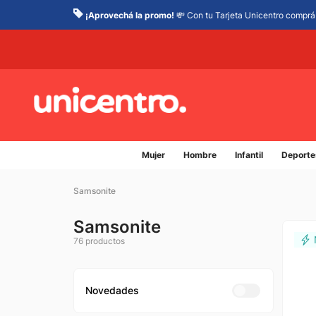
¡Aprovechá la promo!
💸 Con tu Tarjeta Unicentro comprá 
Mujer
Hombre
Infantil
Deporte
Samsonite
Samsonite
76
productos
Novedades