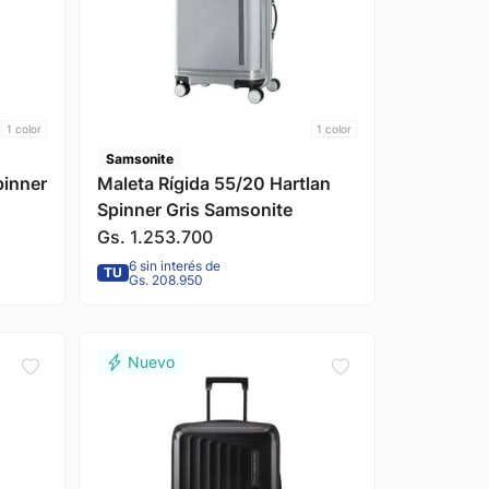
1
color
1
color
Samsonite
pinner
Maleta Rígida 55/20 Hartlan
Spinner Gris Samsonite
Gs.
1
.
253
.
700
6 sin interés de
TU
Gs. 208.950