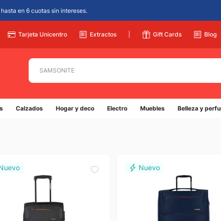
hasta en 6 cuotas sin intereses.
Tarjeta Unicentro
Extractos
|
Gift Cards
Blog
Buscá por productos, marcas, colegios y más...
s
Calzados
Hogar y deco
Electro
Muebles
Belleza y perf