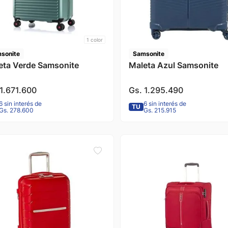
1
color
sonite
Samsonite
eta Verde Samsonite
Maleta Azul Samsonite
1
.
671
.
600
Gs.
1
.
295
.
490
6 sin interés de
6 sin interés de
TU
Gs. 278.600
Gs. 215.915