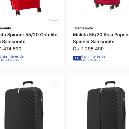
1
color
sonite
Samsonite
eta Spinner 55/20 Octolite
Maleta 55/20 Roja Pops
o Samsonite
Spinner Samsonite
1
.
474
.
590
Gs.
1
.
295
.
490
6 sin interés de
6 sin interés de
TU
Gs. 245.765
Gs. 215.915