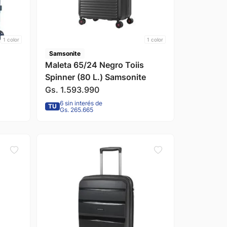
1
color
1
color
Samsonite
Maleta 65/24 Negro Toiis
Spinner (80 L.) Samsonite
Gs.
1
.
593
.
990
6 sin interés de
TU
Gs. 265.665