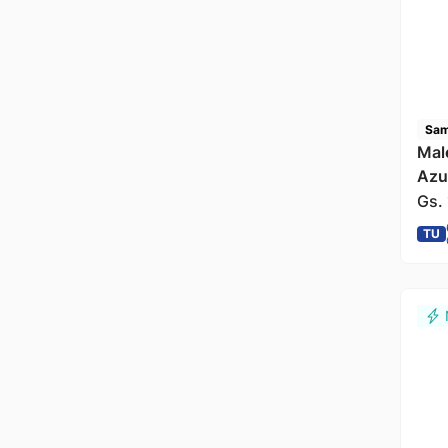
Sam
Male
Azu
Gs.
TU