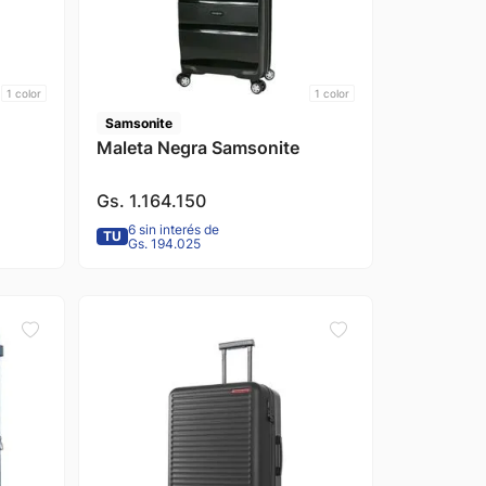
1
color
1
color
Samsonite
Maleta Negra Samsonite
Gs.
1
.
164
.
150
6 sin interés de
TU
Gs. 194.025