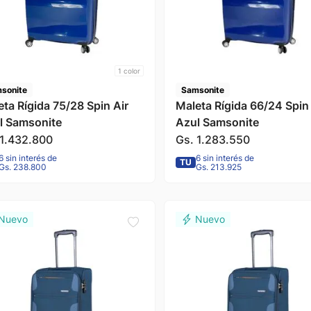
1
color
sonite
Samsonite
ta Rígida 75/28 Spin Air
Maleta Rígida 66/24 Spin 
l Samsonite
Azul Samsonite
1
.
432
.
800
Gs.
1
.
283
.
550
6 sin interés de
6 sin interés de
TU
Gs. 238.800
Gs. 213.925