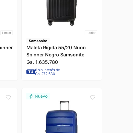
1
color
1
color
Samsonite
pinner
Maleta Rígida 55/20 Nuon
Spinner Negro Samsonite
Gs.
1
.
635
.
780
6 sin interés de
TU
Gs. 272.630