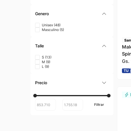
Genero
Unisex
(
48
)
Masculino
(
5
)
Sam
Talle
Mal
Spi
S
(
13
)
Gs.
M
(
9
)
L
(
9
)
TU