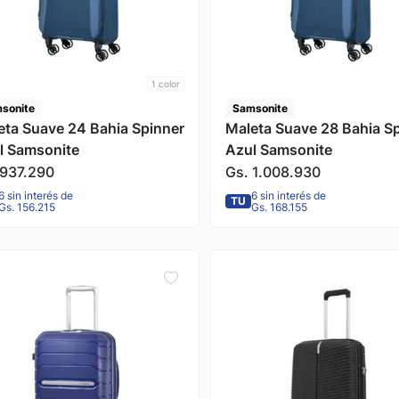
1
color
sonite
Samsonite
eta Suave 24 Bahia Spinner
Maleta Suave 28 Bahia S
l Samsonite
Azul Samsonite
937
.
290
Gs.
1
.
008
.
930
6 sin interés de
6 sin interés de
TU
Gs. 156.215
Gs. 168.155