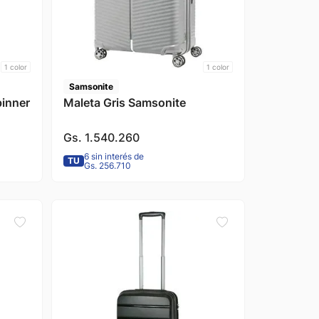
1
color
1
color
Samsonite
pinner
Maleta Gris Samsonite
Gs.
1
.
540
.
260
6 sin interés de
TU
Gs. 256.710