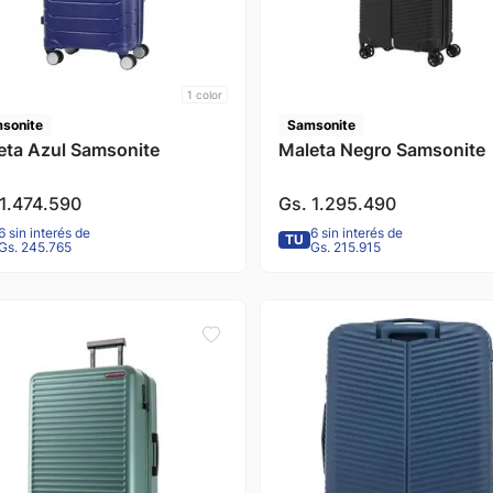
1
color
sonite
Samsonite
eta Azul Samsonite
Maleta Negro Samsonite
1
.
474
.
590
Gs.
1
.
295
.
490
6 sin interés de
6 sin interés de
TU
Gs. 245.765
Gs. 215.915