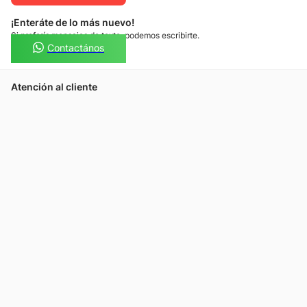
¡Enteráte de lo más nuevo!
Si preferís mensajes de texto, podemos escribirte.
Contactános
Atención al cliente
Llamános
Escribínos
Nuestras tiendas
Consultas
Tarjeta Unicentro
Sobre nosotros
Política de privacidad
Política de cookies