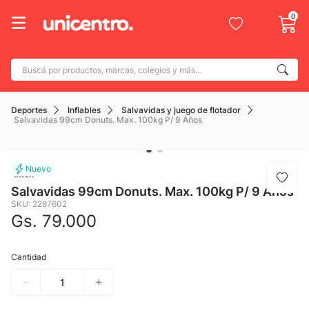
0
Buscá por productos, marcas, colegios y más...
Términos más buscados
Deportes
Inflables
Salvavidas y juego de flotador
1
.
adidas
Salvavidas 99cm Donuts. Max. 100kg P/ 9 Años
2
.
champion
3
.
new balance
Intex
4
.
botin
Salvavidas 99cm Donuts. Max. 100kg P/ 9 Años
SKU
:
2287602
5
.
caterpillar
Gs.
79
.
000
6
.
mochila
Cantidad
7
.
nike
8
.
todo terreno
9
.
jdy