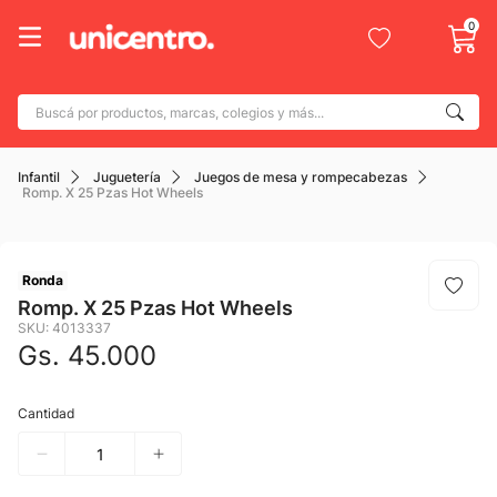
0
Buscá por productos, marcas, colegios y más...
Términos más buscados
Infantil
Juguetería
Juegos de mesa y rompecabezas
1
.
adidas
Romp. X 25 Pzas Hot Wheels
2
.
champion
3
.
new balance
Ronda
4
.
caterpillar
Romp. X 25 Pzas Hot Wheels
SKU
:
4013337
5
.
botin
Gs.
45
.
000
6
.
mochila
Cantidad
7
.
nike
8
.
todo terreno
9
.
jdy