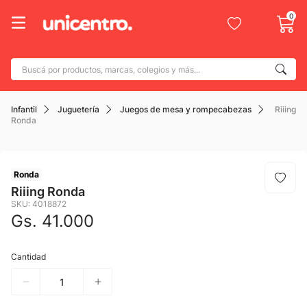
0
Buscá por productos, marcas, colegios y más...
Términos más buscados
Infantil
Juguetería
Juegos de mesa y rompecabezas
Riiing
1
.
adidas
Ronda
2
.
champion
3
.
new balance
Ronda
4
.
botin
Riiing Ronda
SKU
:
4018872
5
.
caterpillar
Gs.
41
.
000
6
.
mochila
Cantidad
7
.
nike
8
.
todo terreno
9
.
jdy