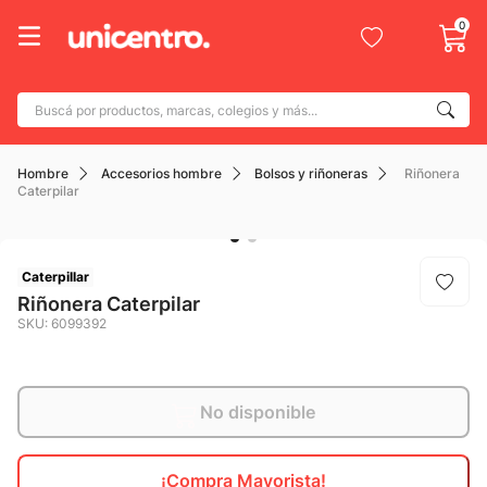
0
Buscá por productos, marcas, colegios y más...
Términos más buscados
Hombre
Accesorios hombre
Bolsos y riñoneras
Riñonera
1
.
adidas
Caterpilar
2
.
champion
3
.
new balance
Caterpillar
4
.
mochila
Riñonera Caterpilar
SKU
:
6099392
5
.
botin
6
.
caterpillar
7
.
todo terreno
No disponible
8
.
nike
¡Compra Mayorista!
9
.
calzado