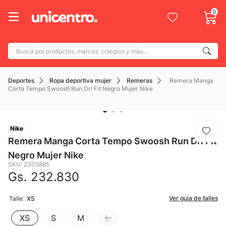
0
Buscá por productos, marcas, colegios y más...
Términos más buscados
Deportes
Ropa deportiva mujer
Remeras
Remera Manga
1
.
adidas
Corta Tempo Swoosh Run Dri Fit Negro Mujer Nike
2
.
champion
3
.
new balance
Nike
4
.
botin
Remera Manga Corta Tempo Swoosh Run Dri Fit
Negro Mujer Nike
5
.
caterpillar
SKU
:
2305885
6
.
mochila
Gs.
232
.
830
7
.
nike
:
Ver guía de talles
Talle
XS
8
.
todo terreno
XS
S
M
L
9
.
jdy