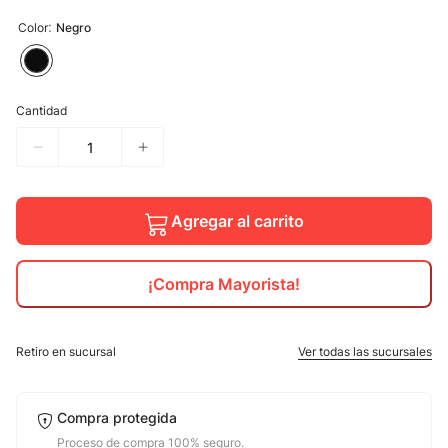
:
Color
Negro
10
.
calzado
Cantidad
Agregar al carrito
¡Compra Mayorista!
Retiro en sucursal
Ver todas las sucursales
Compra protegida
Proceso de compra 100% seguro.