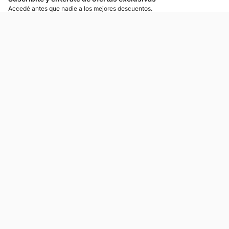
Accedé antes que nadie a los mejores descuentos.
Suscribíte ahora
¡Enteráte de lo más nuevo!
Si preferís mensajes de texto, podemos escribirte.
Contactános
Atención al cliente
Llamános
Escribínos
Nuestras tiendas
Consultas
Tarjeta Unicentro
Sobre nosotros