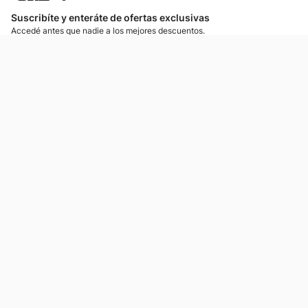
Suscribíte y enteráte de ofertas exclusivas
Accedé antes que nadie a los mejores descuentos.
Suscribíte ahora
¡Enteráte de lo más nuevo!
Si preferís mensajes de texto, podemos escribirte.
Contactános
Atención al cliente
Llamános
Escribínos
Nuestras tiendas
Consultas
Tarjeta Unicentro
Sobre nosotros