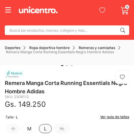
0
Buscá por productos, marcas, colegios y más...
Términos más buscados
Deportes
Ropa deportiva hombre
Remeras y camisetas
1
.
adidas
Remera Manga Corta Running Essentials Negro Hombre Adidas
2
.
champion
3
.
new balance
Adidas
4
.
botin
Remera Manga Corta Running Essentials Negro
Hombre Adidas
5
.
caterpillar
SKU
:
2306112
6
.
Gs.
149
mochila
.
250
7
.
nike
:
Ver guía de talles
Talle
L
8
.
todo terreno
S
M
L
XL
9
.
jdy